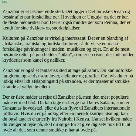
Zanzibar er et fascinerende sted. Det ligger i Det Indiske Ocean og
består af et par forskellige øer. Hovedøen er Unguja, og det er her,
de fleste mennesker bor. Der er også mindre øer som Pemba, der er
kendt for sine dykker- og snorkelpladser.
Kulturen på Zanzibar er virkelig interessant. Det er en blanding af
afrikanske, arabiske og indiske kulturer, så du vil se en masse
forskellige påvirkninger i maden, musikken og tøjet. En af de mest
berømte retter på øen hedder “pilau”, som er en risret, der indeholder
krydderier som kanel og nelliker.
Zanzibar er også et fantastisk sted at tage på safari. Du kan udforske
junglerne og se dyr som løver, elefanter og giraffer. Og hvis du er på
udkig efter lidt afslapningstid på stranden, er der masser af smukke
strande at vælge imellem.
Der er flere måder at rejse til Zanzibar på, men den mest populære
måde er med båd. Du kan tage en færge fra Dar es Salaam, som er
Tanzanias hovedstad, eller du kan flyve til Zanzibars internationale
lufthavn. Hvis du er på udkig efter en mere luksuriøs løsning, kan
du også tage et charterfly fra Nairobi i Kenya. Uanset hvilken måde
du vælger at rejse på, skal du sørge for at give dig selv nok tid til at
nyde alt det, som denne smukke ø har at byde på.