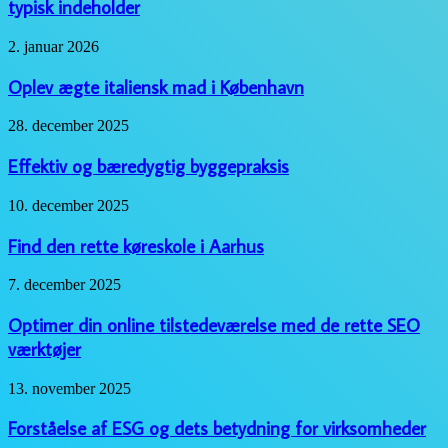
typisk indeholder
voksne,
og
Oplev
2. januar 2026
hvad
ægte
de
italiensk
Oplev ægte italiensk mad i København
typisk
mad
indeholder
i
Effektiv
28. december 2025
København
og
bæredygtig
Effektiv og bæredygtig byggepraksis
byggepraksis
Find
10. december 2025
den
rette
Find den rette køreskole i Aarhus
køreskole
i
Optimer
7. december 2025
Aarhus
din
online
Optimer din online tilstedeværelse med de rette SEO
tilstedeværelse
værktøjer
med
de
Forståelse
13. november 2025
rette
af
SEO
ESG
Forståelse af ESG og dets betydning for virksomheder
værktøjer
og