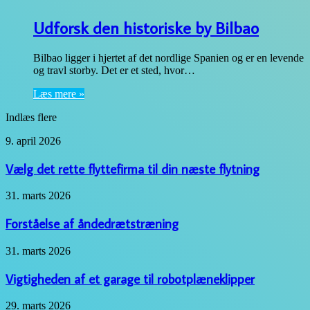
Udforsk den historiske by Bilbao
Bilbao ligger i hjertet af det nordlige Spanien og er en levende
og travl storby. Det er et sted, hvor…
Læs mere »
Indlæs flere
Vælg
9. april 2026
det
rette
Vælg det rette flyttefirma til din næste flytning
flyttefirma
til
Forståelse
31. marts 2026
din
af
næste
åndedrætstræning
Forståelse af åndedrætstræning
flytning
Vigtigheden
31. marts 2026
af
et
Vigtigheden af et garage til robotplæneklipper
garage
til
Vigtigheden
29. marts 2026