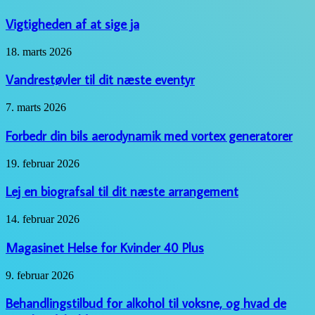
robotplæneklipper
af
at
Vigtigheden af at sige ja
sige
ja
Vandrestøvler
18. marts 2026
til
dit
Vandrestøvler til dit næste eventyr
næste
eventyr
Forbedr
7. marts 2026
din
bils
Forbedr din bils aerodynamik med vortex generatorer
aerodynamik
med
Lej
19. februar 2026
vortex
en
generatorer
biografsal
Lej en biografsal til dit næste arrangement
til
dit
Magasinet
14. februar 2026
næste
Helse
arrangement
for
Magasinet Helse for Kvinder 40 Plus
Kvinder
40
Behandlingstilbud
9. februar 2026
Plus
for
alkohol
Behandlingstilbud for alkohol til voksne, og hvad de
til