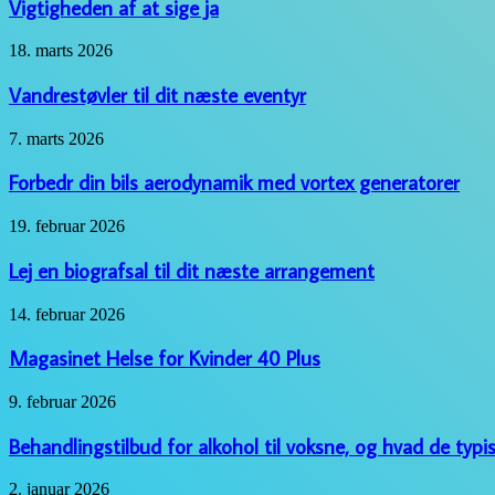
at
Vigtigheden af at sige ja
sige
ja
Vandrestøvler
18. marts 2026
til
dit
Vandrestøvler til dit næste eventyr
næste
eventyr
Forbedr
7. marts 2026
din
bils
Forbedr din bils aerodynamik med vortex generatorer
aerodynamik
med
Lej
19. februar 2026
vortex
en
generatorer
biografsal
Lej en biografsal til dit næste arrangement
til
dit
Magasinet
14. februar 2026
næste
Helse
arrangement
for
Magasinet Helse for Kvinder 40 Plus
Kvinder
40
Behandlingstilbud
9. februar 2026
Plus
for
alkohol
Behandlingstilbud for alkohol til voksne, og hvad de typi
til
voksne,
Oplev
2. januar 2026