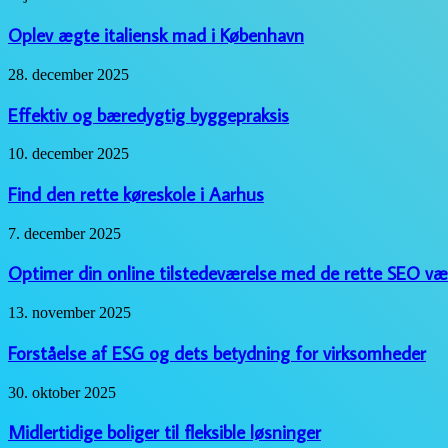
og
ægte
hvad
italiensk
Oplev ægte italiensk mad i København
de
mad
typisk
i
Effektiv
28. december 2025
indeholder
København
og
bæredygtig
Effektiv og bæredygtig byggepraksis
byggepraksis
Find
10. december 2025
den
rette
Find den rette køreskole i Aarhus
køreskole
i
Optimer
7. december 2025
Aarhus
din
online
Optimer din online tilstedeværelse med de rette SEO væ
tilstedeværelse
med
Forståelse
13. november 2025
de
af
rette
ESG
Forståelse af ESG og dets betydning for virksomheder
SEO
og
værktøjer
dets
Midlertidige
30. oktober 2025
betydning
boliger
for
til
Midlertidige boliger til fleksible løsninger
virksomheder
fleksible