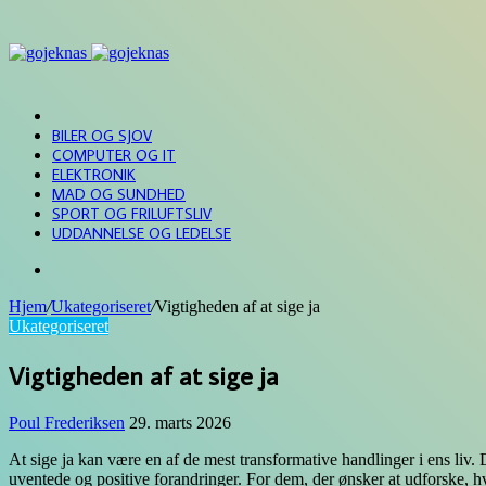
Menu
FORSIDE
BILER OG SJOV
COMPUTER OG IT
ELEKTRONIK
MAD OG SUNDHED
SPORT OG FRILUFTSLIV
UDDANNELSE OG LEDELSE
Søg
efter
Hjem
/
Ukategoriseret
/
Vigtigheden af at sige ja
Ukategoriseret
Vigtigheden af at sige ja
Poul Frederiksen
29. marts 2026
At sige ja kan være en af de mest transformative handlinger i ens liv.
uventede og positive forandringer. For dem, der ønsker at udforske, hva