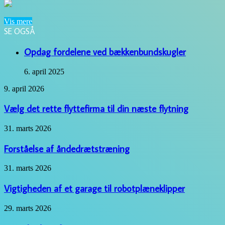
Vis mere
SE OGSÅ
Close
Opdag fordelene ved bækkenbundskugler
6. april 2025
Vælg
9. april 2026
det
rette
Vælg det rette flyttefirma til din næste flytning
flyttefirma
til
Forståelse
31. marts 2026
din
af
næste
åndedrætstræning
Forståelse af åndedrætstræning
flytning
Vigtigheden
31. marts 2026
af
et
Vigtigheden af et garage til robotplæneklipper
garage
til
Vigtigheden
29. marts 2026
robotplæneklipper
af