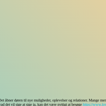
 Det åbner døren til nye muligheder, oplevelser og relationer. Mange men
d det vil sige at sige ja, kan det være nyttigt at besøge
https://www.lov