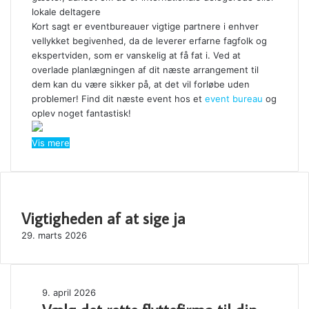
lokale deltagere
Kort sagt er eventbureauer vigtige partnere i enhver
vellykket begivenhed, da de leverer erfarne fagfolk og
ekspertviden, som er vanskelig at få fat i. Ved at
overlade planlægningen af dit næste arrangement til
dem kan du være sikker på, at det vil forløbe uden
problemer! Find dit næste event hos et
event bureau
og
oplev noget fantastisk!
Vis mere
SE OGSÅ
Vigtigheden af at sige ja
Close
29. marts 2026
Vælg
9. april 2026
det