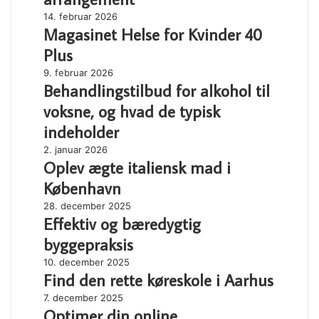
til
Magasinet
14. februar 2026
dit
Magasinet Helse for Kvinder 40
Helse
næste
for
arrangement
Plus
Kvinder
Behandlingstilbud
9. februar 2026
40
Behandlingstilbud for alkohol til
for
Plus
alkohol
voksne, og hvad de typisk
til
indeholder
voksne,
og
Oplev
2. januar 2026
hvad
Oplev ægte italiensk mad i
ægte
de
italiensk
København
typisk
mad
Effektiv
28. december 2025
indeholder
i
Effektiv og bæredygtig
og
København
bæredygtig
byggepraksis
byggepraksis
Find
10. december 2025
Find den rette køreskole i Aarhus
den
rette
Optimer
7. december 2025
køreskole
Optimer din online
din