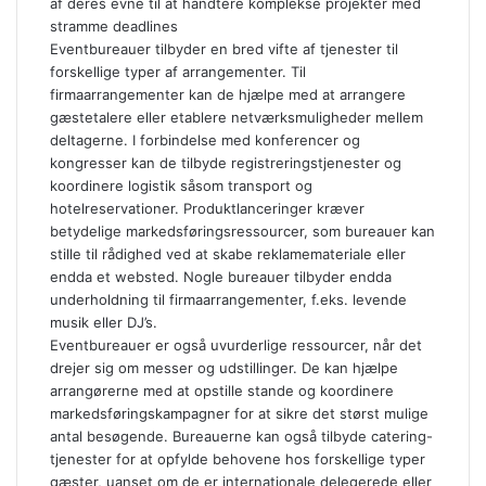
af deres evne til at håndtere komplekse projekter med
stramme deadlines
Eventbureauer tilbyder en bred vifte af tjenester til
forskellige typer af arrangementer. Til
firmaarrangementer kan de hjælpe med at arrangere
gæstetalere eller etablere netværksmuligheder mellem
deltagerne. I forbindelse med konferencer og
kongresser kan de tilbyde registreringstjenester og
koordinere logistik såsom transport og
hotelreservationer. Produktlanceringer kræver
betydelige markedsføringsressourcer, som bureauer kan
stille til rådighed ved at skabe reklamemateriale eller
endda et websted. Nogle bureauer tilbyder endda
underholdning til firmaarrangementer, f.eks. levende
musik eller DJ’s.
Eventbureauer er også uvurderlige ressourcer, når det
drejer sig om messer og udstillinger. De kan hjælpe
arrangørerne med at opstille stande og koordinere
markedsføringskampagner for at sikre det størst mulige
antal besøgende. Bureauerne kan også tilbyde catering-
tjenester for at opfylde behovene hos forskellige typer
gæster, uanset om de er internationale delegerede eller