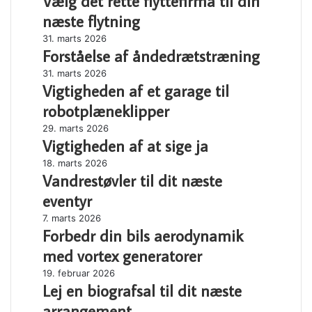
Vælg det rette flyttefirma til din
rette
næste flytning
flyttefirma
Forståelse
31. marts 2026
til
Forståelse af åndedrætstræning
af
din
åndedrætstræning
næste
Vigtigheden
31. marts 2026
flytning
Vigtigheden af et garage til
af
et
robotplæneklipper
garage
Vigtigheden
29. marts 2026
til
Vigtigheden af at sige ja
af
robotplæneklipper
at
Vandrestøvler
18. marts 2026
sige
Vandrestøvler til dit næste
til
ja
dit
eventyr
næste
Forbedr
7. marts 2026
eventyr
Forbedr din bils aerodynamik
din
bils
med vortex generatorer
aerodynamik
Lej
19. februar 2026
med
Lej en biografsal til dit næste
en
vortex
biografsal
generatorer
arrangement