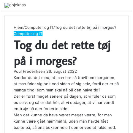
Menu
Hjem
/
Computer og IT
/
Tog du det rette tøj på i morges?
Computer og IT
Tog du det rette tøj
på i morges?
Poul Frederiksen
26. august 2022
Kender du det med, at man har så travlt om morgenen,
at man føler sig helt ved siden af sig selv, fordi der er så
mange ting, som man skal nå på den halve tid?
Der er først meget senere på dagen, at vi føler os som
os selv, og så er det hér, at vi opdager, at vi har vendt
en trøje på den forkerte side.
Men det kunne da have været meget værre, for man
kunne være gået hjemmefra, uden man havde fået
bælte på, så ens bukser hele tiden er ved at falde ned.