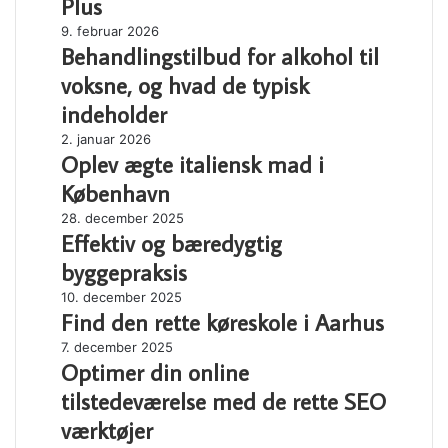
Plus
Kvinder
Behandlingstilbud
9. februar 2026
40
Behandlingstilbud for alkohol til
for
Plus
alkohol
voksne, og hvad de typisk
til
indeholder
voksne,
og
Oplev
2. januar 2026
hvad
Oplev ægte italiensk mad i
ægte
de
italiensk
København
typisk
mad
Effektiv
28. december 2025
indeholder
i
Effektiv og bæredygtig
og
København
bæredygtig
byggepraksis
byggepraksis
Find
10. december 2025
Find den rette køreskole i Aarhus
den
rette
Optimer
7. december 2025
køreskole
Optimer din online
din
i
online
tilstedeværelse med de rette SEO
Aarhus
tilstedeværelse
værktøjer
med