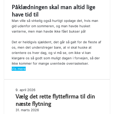
Påklædningen skal man altid lige
have tid til
Man ville så virkelig også hurtigt opdage det, hvis man
gid udenfor om sommeren, og man havde husket
vanterne, men man havde ikke fået bukser på!
Det er heldigvis sjældent, det går så galt for de fleste af
os, men det understreger bare, at vi skal huske at
orientere os hver dag, og vi må se, om ikke vi kan
klargøre os så godt som muligt dagen i forvejen, så der
ikke kommer for mange uventede overraskelser.
Vis mere
Vælg
9. april 2026
Vælg det rette flyttefirma til din
det
rette
næste flytning
flyttefirma
Forståelse
31. marts 2026
til