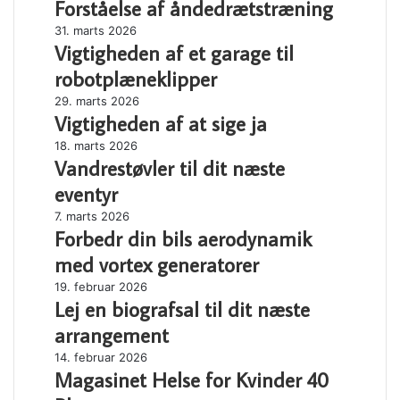
Forståelse af åndedrætstræning
af
din
åndedrætstræning
næste
Vigtigheden
31. marts 2026
flytning
Vigtigheden af et garage til
af
et
robotplæneklipper
garage
Vigtigheden
29. marts 2026
til
Vigtigheden af at sige ja
af
robotplæneklipper
at
Vandrestøvler
18. marts 2026
sige
Vandrestøvler til dit næste
til
ja
dit
eventyr
næste
Forbedr
7. marts 2026
eventyr
Forbedr din bils aerodynamik
din
bils
med vortex generatorer
aerodynamik
Lej
19. februar 2026
med
Lej en biografsal til dit næste
en
vortex
biografsal
generatorer
arrangement
til
Magasinet
14. februar 2026
dit
Magasinet Helse for Kvinder 40
Helse
næste
for
arrangement