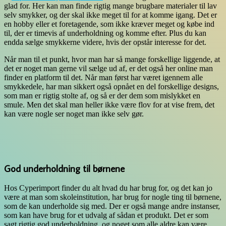
glad for. Her kan man finde rigtig mange brugbare materialer til lav
selv smykker, og der skal ikke meget til for at komme igang. Det er
en hobby eller et foretagende, som ikke kræver meget og købe ind
til, der er timevis af underholdning og komme efter. Plus du kan
endda sælge smykkerne videre, hvis der opstår interesse for det.
Når man til et punkt, hvor man har så mange forskellige liggende, at
det er noget man gerne vil sælge ud af, er det også her online man
finder en platform til det. Når man først har været igennem alle
smykkedele, har man sikkert også opnået en del forskellige designs,
som man er rigtig stolte af, og så er der dem som mislykket en
smule. Men det skal man heller ikke være flov for at vise frem, det
kan være nogle ser noget man ikke selv gør.
God underholdning til børnene
Hos Cyperimport finder du alt hvad du har brug for, og det kan jo
være at man som skoleinstitution, har brug for nogle ting til børnene,
som de kan underholde sig med. Der er også mange andre instanser,
som kan have brug for et udvalg af sådan et produkt. Det er som
sagt rigtig god underholdning, og noget som alle aldre kan være