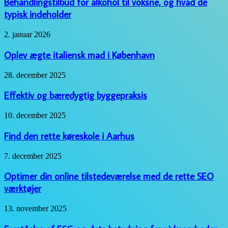
Behandlingstilbud for alkohol til voksne, og hvad de
til
typisk indeholder
voksne,
og
Oplev
2. januar 2026
hvad
ægte
de
italiensk
Oplev ægte italiensk mad i København
typisk
mad
indeholder
i
Effektiv
28. december 2025
København
og
bæredygtig
Effektiv og bæredygtig byggepraksis
byggepraksis
Find
10. december 2025
den
rette
Find den rette køreskole i Aarhus
køreskole
i
Optimer
7. december 2025
Aarhus
din
online
Optimer din online tilstedeværelse med de rette SEO
tilstedeværelse
værktøjer
med
de
Forståelse
13. november 2025
rette
af
SEO
ESG