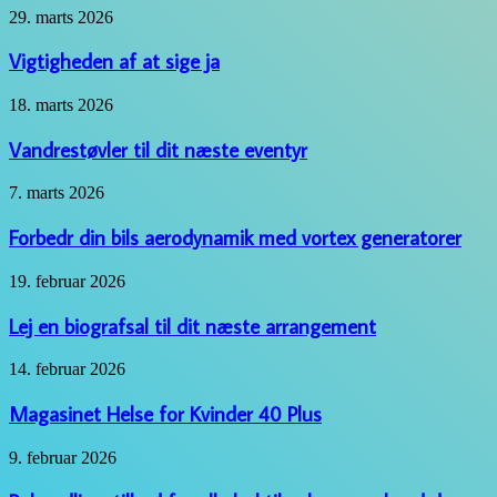
til
Vigtigheden
29. marts 2026
robotplæneklipper
af
at
Vigtigheden af at sige ja
sige
ja
Vandrestøvler
18. marts 2026
til
dit
Vandrestøvler til dit næste eventyr
næste
eventyr
Forbedr
7. marts 2026
din
bils
Forbedr din bils aerodynamik med vortex generatorer
aerodynamik
med
Lej
19. februar 2026
vortex
en
generatorer
biografsal
Lej en biografsal til dit næste arrangement
til
dit
Magasinet
14. februar 2026
næste
Helse
arrangement
for
Magasinet Helse for Kvinder 40 Plus
Kvinder
40
Behandlingstilbud
9. februar 2026
Plus
for
alkohol