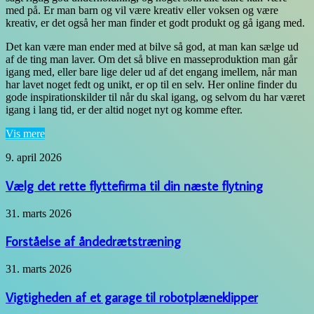
med på. Er man barn og vil være kreativ eller voksen og være
kreativ, er det også her man finder et godt produkt og gå igang med.
Det kan være man ender med at bilve så god, at man kan sælge ud
af de ting man laver. Om det så blive en masseproduktion man går
igang med, eller bare lige deler ud af det engang imellem, når man
har lavet noget fedt og unikt, er op til en selv. Her online finder du
gode inspirationskilder til når du skal igang, og selvom du har været
igang i lang tid, er der altid noget nyt og komme efter.
Vis mere
Vælg
9. april 2026
det
rette
Vælg det rette flyttefirma til din næste flytning
flyttefirma
til
Forståelse
31. marts 2026
din
af
næste
åndedrætstræning
Forståelse af åndedrætstræning
flytning
Vigtigheden
31. marts 2026
af
et
Vigtigheden af et garage til robotplæneklipper
garage