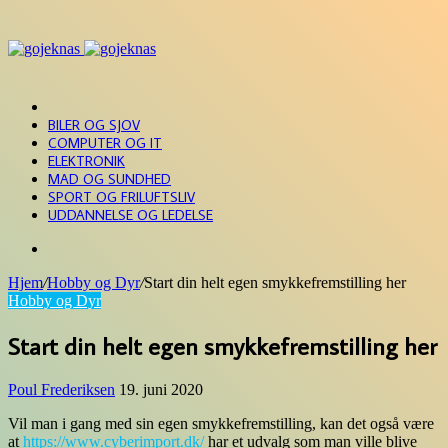
Menu
FORSIDE
BILER OG SJOV
COMPUTER OG IT
ELEKTRONIK
MAD OG SUNDHED
SPORT OG FRILUFTSLIV
UDDANNELSE OG LEDELSE
Søg
efter
Hjem
/
Hobby og Dyr
/
Start din helt egen smykkefremstilling her
Hobby og Dyr
Start din helt egen smykkefremstilling her
Poul Frederiksen
19. juni 2020
Vil man i gang med sin egen smykkefremstilling, kan det også være
at
https://www.cyberimport.dk/
har et udvalg som man ville blive