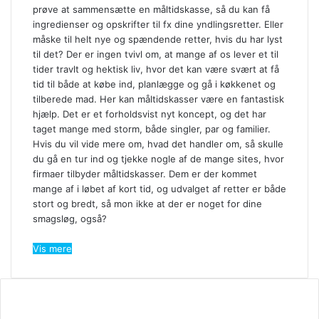
prøve at sammensætte en måltidskasse, så du kan få
ingredienser og opskrifter til fx dine yndlingsretter. Eller
måske til helt nye og spændende retter, hvis du har lyst
til det? Der er ingen tvivl om, at mange af os lever et til
tider travlt og hektisk liv, hvor det kan være svært at få
tid til både at købe ind, planlægge og gå i køkkenet og
tilberede mad. Her kan måltidskasser være en fantastisk
hjælp. Det er et forholdsvist nyt koncept, og det har
taget mange med storm, både singler, par og familier.
Hvis du vil vide mere om, hvad det handler om, så skulle
du gå en tur ind og tjekke nogle af de mange sites, hvor
firmaer tilbyder måltidskasser. Dem er der kommet
mange af i løbet af kort tid, og udvalget af retter er både
stort og bredt, så mon ikke at der er noget for dine
smagsløg, også?
Vis mere
SE OGSÅ