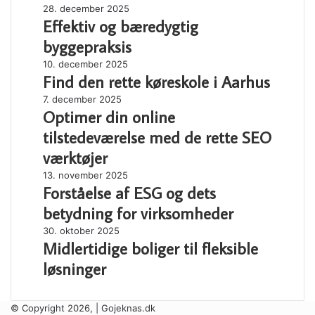
Effektiv
28. december 2025
indeholder
i
Effektiv og bæredygtig
og
København
bæredygtig
byggepraksis
byggepraksis
Find
10. december 2025
Find den rette køreskole i Aarhus
den
rette
Optimer
7. december 2025
køreskole
Optimer din online
din
i
online
tilstedeværelse med de rette SEO
Aarhus
tilstedeværelse
værktøjer
med
de
Forståelse
13. november 2025
rette
Forståelse af ESG og dets
af
SEO
ESG
betydning for virksomheder
værktøjer
og
Midlertidige
30. oktober 2025
dets
Midlertidige boliger til fleksible
boliger
betydning
til
for
løsninger
fleksible
virksomheder
løsninger
© Copyright 2026, | Gojeknas.dk