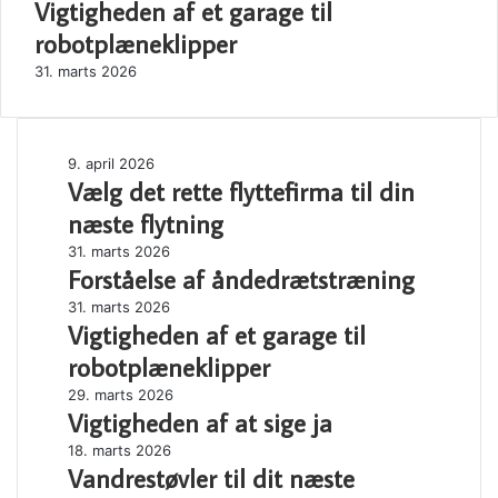
Vigtigheden af et garage til
Close
robotplæneklipper
31. marts 2026
Vælg
9. april 2026
Vælg det rette flyttefirma til din
det
rette
næste flytning
flyttefirma
Forståelse
31. marts 2026
til
Forståelse af åndedrætstræning
af
din
åndedrætstræning
næste
Vigtigheden
31. marts 2026
flytning
Vigtigheden af et garage til
af
et
robotplæneklipper
garage
Vigtigheden
29. marts 2026
til
Vigtigheden af at sige ja
af
robotplæneklipper
at
Vandrestøvler
18. marts 2026
sige
Vandrestøvler til dit næste
til
ja
dit