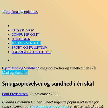
Menu
FORSIDE
BILER OG SJOV
COMPUTER OG IT
ELEKTRONIK
MAD OG SUNDHED
SPORT OG FRILUFTSLIV
UDDANNELSE OG LEDELSE
Søg
efter
Hjem
/
Mad og Sundhed
/
Smagsoplevelser og sundhed i én skål
Mad og Sundhed
Smagsoplevelser og sundhed i én skål
Poul Frederiksen
30. november 2023
Buddha Bowl-trenden har vundet stigende popularitet inden for
sund spisning, og
The Buddha Bowl Project
er det seneste skud på