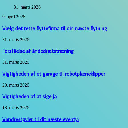
31. marts 2026
Vælg
9. april 2026
det
rette
Vælg det rette flyttefirma til din næste flytning
flyttefirma
til
Forståelse
31. marts 2026
din
af
næste
åndedrætstræning
Forståelse af åndedrætstræning
flytning
Vigtigheden
31. marts 2026
af
et
Vigtigheden af et garage til robotplæneklipper
garage
til
Vigtigheden
29. marts 2026
robotplæneklipper
af
at
Vigtigheden af at sige ja
sige
ja
Vandrestøvler
18. marts 2026
til
dit
Vandrestøvler til dit næste eventyr
næste
eventyr