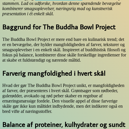
stammen. Lad os udforske, hvordan denne spændende bevægelse
kombinerer smagsoplevelser, næringsrig mad og kunstnerisk
præsentation i ét enkelt skål.
Baggrund for The Buddha Bowl Project
The Buddha Bowl Project er mere end bare en kulinarisk trend; det
er en bevægelse, der hylder mangfoldigheden af farver, teksturer og
smagsoplevelser i en enkelt skål. Inspireret af buddhistisk filosofi og
fokus på balance, kombinerer disse skåle forskellige ingredienser for
at skabe et fuldstændigt og nærende måltid.
Farverig mangfoldighed i hvert skål
Hvad der gør The Buddha Bowl Project unikt, er mangfoldigheden
af farver, der præsenteres i hvert skål. Grøntsager som rødbeder,
gulerødder, avokado og rød peber skaber en regnbue af
ernæringsmæssige fordele. Den visuelle appel af disse farverige
skåle gør ikke kun måltidet indbydende, men det indikerer også en
bred vifte af næringsstoffer.
Balance af proteiner, kulhydrater og sundt