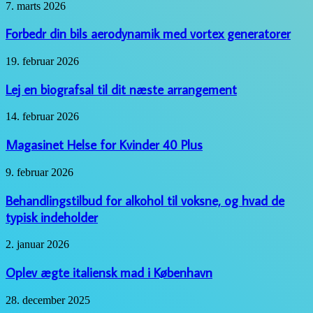
Forbedr
7. marts 2026
din
bils
Forbedr din bils aerodynamik med vortex generatorer
aerodynamik
med
Lej
19. februar 2026
vortex
en
generatorer
biografsal
Lej en biografsal til dit næste arrangement
til
dit
Magasinet
14. februar 2026
næste
Helse
arrangement
for
Magasinet Helse for Kvinder 40 Plus
Kvinder
40
Behandlingstilbud
9. februar 2026
Plus
for
alkohol
Behandlingstilbud for alkohol til voksne, og hvad de
til
typisk indeholder
voksne,
og
Oplev
2. januar 2026
hvad
ægte
de
italiensk
Oplev ægte italiensk mad i København
typisk
mad
indeholder
i
Effektiv
28. december 2025
København
og