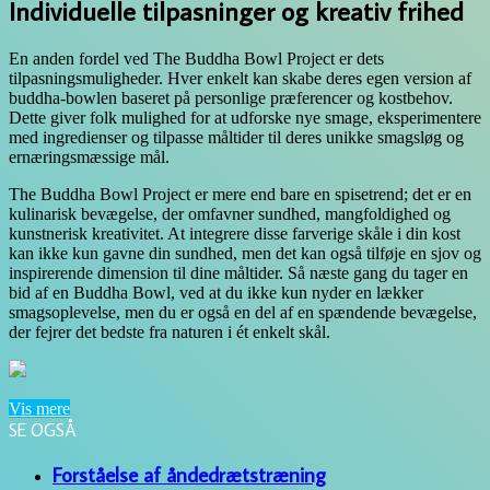
Individuelle tilpasninger og kreativ frihed
En anden fordel ved The Buddha Bowl Project er dets
tilpasningsmuligheder. Hver enkelt kan skabe deres egen version af
buddha-bowlen baseret på personlige præferencer og kostbehov.
Dette giver folk mulighed for at udforske nye smage, eksperimentere
med ingredienser og tilpasse måltider til deres unikke smagsløg og
ernæringsmæssige mål.
The Buddha Bowl Project er mere end bare en spisetrend; det er en
kulinarisk bevægelse, der omfavner sundhed, mangfoldighed og
kunstnerisk kreativitet. At integrere disse farverige skåle i din kost
kan ikke kun gavne din sundhed, men det kan også tilføje en sjov og
inspirerende dimension til dine måltider. Så næste gang du tager en
bid af en Buddha Bowl, ved at du ikke kun nyder en lækker
smagsoplevelse, men du er også en del af en spændende bevægelse,
der fejrer det bedste fra naturen i ét enkelt skål.
Vis mere
SE OGSÅ
Close
Forståelse af åndedrætstræning