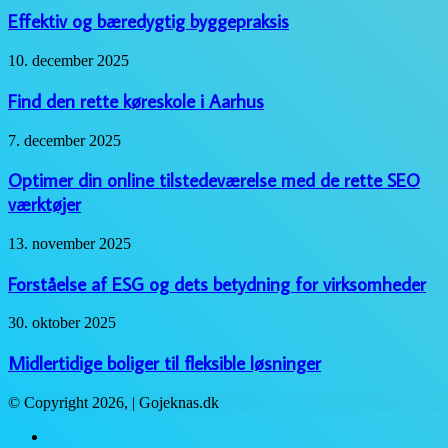
bæredygtig
Effektiv og bæredygtig byggepraksis
byggepraksis
Find
10. december 2025
den
rette
Find den rette køreskole i Aarhus
køreskole
i
Optimer
7. december 2025
Aarhus
din
online
Optimer din online tilstedeværelse med de rette SEO
tilstedeværelse
værktøjer
med
de
Forståelse
13. november 2025
rette
af
SEO
ESG
Forståelse af ESG og dets betydning for virksomheder
værktøjer
og
dets
Midlertidige
30. oktober 2025
betydning
boliger
for
til
Midlertidige boliger til fleksible løsninger
virksomheder
fleksible
løsninger
© Copyright 2026, | Gojeknas.dk
Facebook
Twitter
WhatsApp
Telegram
Viber
Close
Facebook