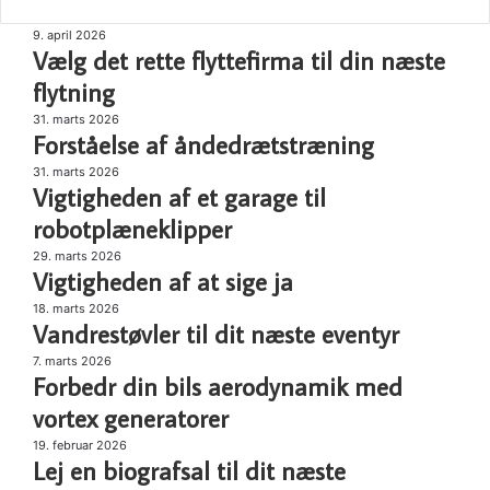
Vælg
9. april 2026
Vælg det rette flyttefirma til din næste
det
rette
flytning
flyttefirma
Forståelse
31. marts 2026
til
Forståelse af åndedrætstræning
af
din
åndedrætstræning
Vigtigheden
31. marts 2026
næste
Vigtigheden af et garage til
af
flytning
et
robotplæneklipper
garage
Vigtigheden
29. marts 2026
til
Vigtigheden af at sige ja
af
robotplæneklipper
at
Vandrestøvler
18. marts 2026
sige
Vandrestøvler til dit næste eventyr
til
ja
dit
Forbedr
7. marts 2026
næste
Forbedr din bils aerodynamik med
din
eventyr
bils
vortex generatorer
aerodynamik
Lej
19. februar 2026
med
Lej en biografsal til dit næste
en
vortex