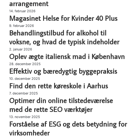
biografsal
arrangement
generatorer
til
Magasinet
14. februar 2026
dit
Magasinet Helse for Kvinder 40 Plus
Helse
næste
for
Behandlingstilbud
9. februar 2026
arrangement
Kvinder
Behandlingstilbud for alkohol til
for
40
alkohol
voksne, og hvad de typisk indeholder
Plus
til
Oplev
2. januar 2026
voksne,
Oplev ægte italiensk mad i København
ægte
og
italiensk
Effektiv
28. december 2025
hvad
mad
Effektiv og bæredygtig byggepraksis
og
de
i
bæredygtig
typisk
Find
10. december 2025
København
byggepraksis
Find den rette køreskole i Aarhus
indeholder
den
rette
Optimer
7. december 2025
køreskole
Optimer din online tilstedeværelse
din
i
online
med de rette SEO værktøjer
Aarhus
tilstedeværelse
Forståelse
13. november 2025
med
Forståelse af ESG og dets betydning for
af
de
ESG
virksomheder
rette
og