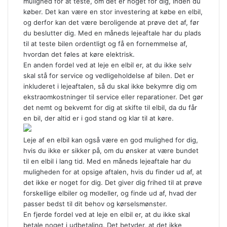
mulighed for at teste, om det er noget for dig, inden du
køber. Det kan være en stor investering at købe en elbil,
og derfor kan det være beroligende at prøve det af, før
du beslutter dig. Med en måneds lejeaftale har du plads
til at teste bilen ordentligt og få en fornemmelse af,
hvordan det føles at køre elektrisk.
En anden fordel ved at leje en elbil er, at du ikke selv
skal stå for service og vedligeholdelse af bilen. Det er
inkluderet i lejeaftalen, så du skal ikke bekymre dig om
ekstraomkostninger til service eller reparationer. Det gør
det nemt og bekvemt for dig at skifte til elbil, da du får
en bil, der altid er i god stand og klar til at køre.
Leje af en elbil kan også være en god mulighed for dig,
hvis du ikke er sikker på, om du ønsker at være bundet
til en elbil i lang tid. Med en måneds lejeaftale har du
muligheden for at opsige aftalen, hvis du finder ud af, at
det ikke er noget for dig. Det giver dig frihed til at prøve
forskellige elbiler og modeller, og finde ud af, hvad der
passer bedst til dit behov og kørselsmønster.
En fjerde fordel ved at leje en elbil er, at du ikke skal
betale noget i udbetaling. Det betyder, at det ikke