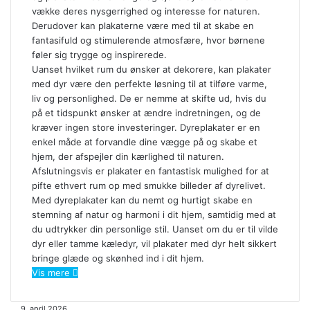
vække deres nysgerrighed og interesse for naturen.
Derudover kan plakaterne være med til at skabe en
fantasifuld og stimulerende atmosfære, hvor børnene
føler sig trygge og inspirerede.
Uanset hvilket rum du ønsker at dekorere, kan plakater
med dyr være den perfekte løsning til at tilføre varme,
liv og personlighed. De er nemme at skifte ud, hvis du
på et tidspunkt ønsker at ændre indretningen, og de
kræver ingen store investeringer. Dyreplakater er en
enkel måde at forvandle dine vægge på og skabe et
hjem, der afspejler din kærlighed til naturen.
Afslutningsvis er plakater en fantastisk mulighed for at
pifte ethvert rum op med smukke billeder af dyrelivet.
Med dyreplakater kan du nemt og hurtigt skabe en
stemning af natur og harmoni i dit hjem, samtidig med at
du udtrykker din personlige stil. Uanset om du er til vilde
dyr eller tamme kæledyr, vil plakater med dyr helt sikkert
bringe glæde og skønhed ind i dit hjem.
Vis mere
Vælg
9. april 2026