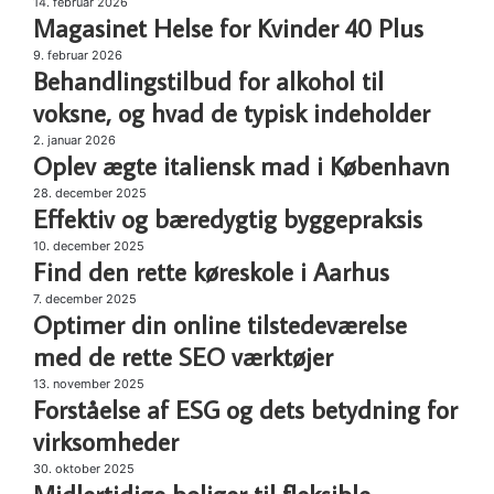
Magasinet
14. februar 2026
dit
Magasinet Helse for Kvinder 40 Plus
Helse
næste
for
Behandlingstilbud
9. februar 2026
arrangement
Kvinder
Behandlingstilbud for alkohol til
for
40
alkohol
voksne, og hvad de typisk indeholder
Plus
til
Oplev
2. januar 2026
voksne,
Oplev ægte italiensk mad i København
ægte
og
italiensk
Effektiv
28. december 2025
hvad
mad
Effektiv og bæredygtig byggepraksis
og
de
i
bæredygtig
typisk
Find
10. december 2025
København
byggepraksis
Find den rette køreskole i Aarhus
indeholder
den
rette
Optimer
7. december 2025
køreskole
Optimer din online tilstedeværelse
din
i
online
med de rette SEO værktøjer
Aarhus
tilstedeværelse
Forståelse
13. november 2025
med
Forståelse af ESG og dets betydning for
af
de
ESG
virksomheder
rette
og
SEO
Midlertidige
30. oktober 2025
dets
værktøjer
boliger