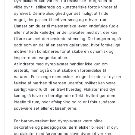
Dyreplakater kan variere fra realistiske fotografier af
vilde dyr til stiliserede og kunstneriske fortolkninger af
dyrelivet. Denne alsidighed gør det muligt at finde
noget, der passer til enhver smag og ethvert rum.
Uanset om du er til majestætiske løver, yndefulde fugle
eller nuttede kæledyr, er der plakater med dyr, der kan
tilføre rummet den ønskede stemning. De fungerer også
godt som en del af en større gallerivæg, hvor forskellige
motiver kan kombineres for at skabe en dynamisk og
inspirerende vægdekoration.
At indrette med dyreplakater handler ikke kun om
æstetik, men også om at skabe en forbindelse til
naturen. For mange mennesker bringer billeder af dyr en
følelse af nærhed til verden udenfor, hvilket kan være
særligt værdifuldt i en travl hverdag. Plakater med dyr
kan også have en beroligende effekt, hvilket gør dem
ideelle til rum, hvor afslapning og ro er i fokus, såsom
soveværelset eller et læsehjørne.
For børneværelset kan dyreplakater være både
dekorative og pædagogiske. Børn elsker billeder af dyr,
og plakater med farverige og sjove dyremotiver kan