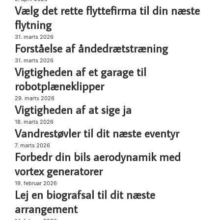
Vælg det rette flyttefirma til din næste
det
rette
flytning
flyttefirma
Forståelse
31. marts 2026
til
Forståelse af åndedrætstræning
af
din
åndedrætstræning
Vigtigheden
31. marts 2026
næste
Vigtigheden af et garage til
af
flytning
et
robotplæneklipper
garage
Vigtigheden
29. marts 2026
til
Vigtigheden af at sige ja
af
robotplæneklipper
at
Vandrestøvler
18. marts 2026
sige
Vandrestøvler til dit næste eventyr
til
ja
dit
Forbedr
7. marts 2026
næste
Forbedr din bils aerodynamik med
din
eventyr
bils
vortex generatorer
aerodynamik
Lej
19. februar 2026
med
Lej en biografsal til dit næste
en
vortex
biografsal
arrangement
generatorer
til