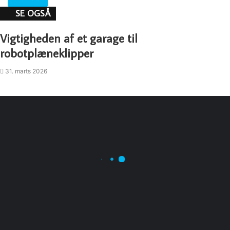
SE OGSÅ
Close
Vigtigheden af et garage til
robotplæneklipper
31. marts 2026