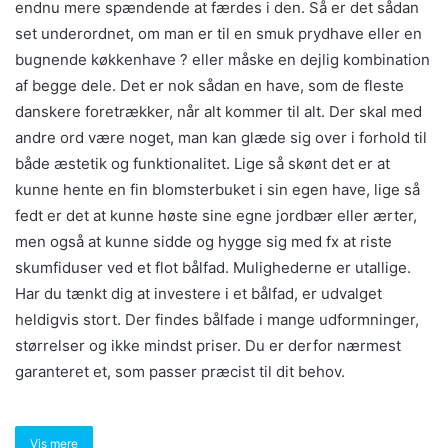
endnu mere spændende at færdes i den. Så er det sådan
set underordnet, om man er til en smuk prydhave eller en
bugnende køkkenhave ? eller måske en dejlig kombination
af begge dele. Det er nok sådan en have, som de fleste
danskere foretrækker, når alt kommer til alt. Der skal med
andre ord være noget, man kan glæde sig over i forhold til
både æstetik og funktionalitet. Lige så skønt det er at
kunne hente en fin blomsterbuket i sin egen have, lige så
fedt er det at kunne høste sine egne jordbær eller ærter,
men også at kunne sidde og hygge sig med fx at riste
skumfiduser ved et flot bålfad. Mulighederne er utallige.
Har du tænkt dig at investere i et bålfad, er udvalget
heldigvis stort. Der findes bålfade i mange udformninger,
størrelser og ikke mindst priser. Du er derfor nærmest
garanteret et, som passer præcist til dit behov.
Vis mere