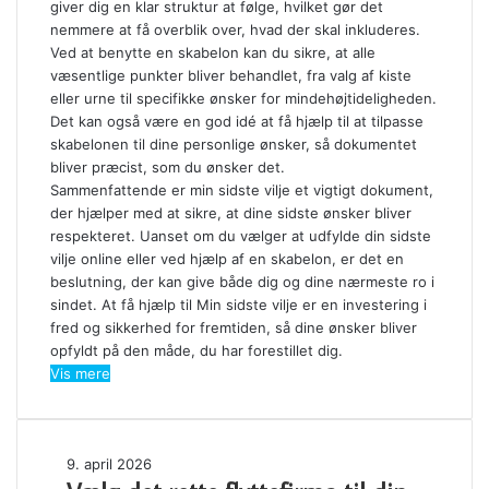
giver dig en klar struktur at følge, hvilket gør det
nemmere at få overblik over, hvad der skal inkluderes.
Ved at benytte en skabelon kan du sikre, at alle
væsentlige punkter bliver behandlet, fra valg af kiste
eller urne til specifikke ønsker for mindehøjtideligheden.
Det kan også være en god idé at få hjælp til at tilpasse
skabelonen til dine personlige ønsker, så dokumentet
bliver præcist, som du ønsker det.
Sammenfattende er min sidste vilje et vigtigt dokument,
der hjælper med at sikre, at dine sidste ønsker bliver
respekteret. Uanset om du vælger at udfylde din sidste
vilje online eller ved hjælp af en skabelon, er det en
beslutning, der kan give både dig og dine nærmeste ro i
sindet. At få hjælp til Min sidste vilje er en investering i
fred og sikkerhed for fremtiden, så dine ønsker bliver
opfyldt på den måde, du har forestillet dig.
Vis mere
Vælg
9. april 2026
det