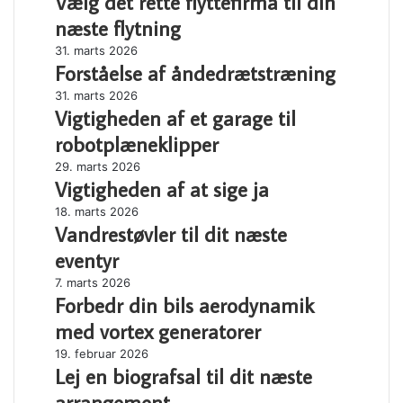
Vælg det rette flyttefirma til din
rette
næste flytning
flyttefirma
Forståelse
31. marts 2026
til
Forståelse af åndedrætstræning
af
din
åndedrætstræning
næste
Vigtigheden
31. marts 2026
flytning
Vigtigheden af et garage til
af
et
robotplæneklipper
garage
Vigtigheden
29. marts 2026
til
Vigtigheden af at sige ja
af
robotplæneklipper
at
Vandrestøvler
18. marts 2026
sige
Vandrestøvler til dit næste
til
ja
dit
eventyr
næste
Forbedr
7. marts 2026
eventyr
Forbedr din bils aerodynamik
din
bils
med vortex generatorer
aerodynamik
Lej
19. februar 2026
med
Lej en biografsal til dit næste
en
vortex
biografsal
generatorer
arrangement