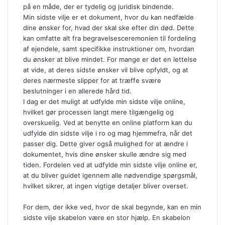
på en måde, der er tydelig og juridisk bindende.
Min sidste vilje er et dokument, hvor du kan nedfælde
dine ønsker for, hvad der skal ske efter din død. Dette
kan omfatte alt fra begravelsesceremonien til fordeling
af ejendele, samt specifikke instruktioner om, hvordan
du ønsker at blive mindet. For mange er det en lettelse
at vide, at deres sidste ønsker vil blive opfyldt, og at
deres nærmeste slipper for at træffe svære
beslutninger i en allerede hård tid.
I dag er det muligt at udfylde min sidste vilje online,
hvilket gør processen langt mere tilgængelig og
overskuelig. Ved at benytte en online platform kan du
udfylde din sidste vilje i ro og mag hjemmefra, når det
passer dig. Dette giver også mulighed for at ændre i
dokumentet, hvis dine ønsker skulle ændre sig med
tiden. Fordelen ved at udfylde min sidste vilje online er,
at du bliver guidet igennem alle nødvendige spørgsmål,
hvilket sikrer, at ingen vigtige detaljer bliver overset.
For dem, der ikke ved, hvor de skal begynde, kan en min
sidste vilje skabelon være en stor hjælp. En skabelon