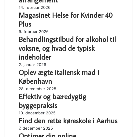
til
Magasinet
14. februar 2026
dit
Magasinet Helse for Kvinder 40
Helse
næste
for
arrangement
Plus
Kvinder
Behandlingstilbud
9. februar 2026
40
Behandlingstilbud for alkohol til
for
Plus
alkohol
voksne, og hvad de typisk
til
indeholder
voksne,
og
Oplev
2. januar 2026
hvad
Oplev ægte italiensk mad i
ægte
de
italiensk
København
typisk
mad
Effektiv
28. december 2025
indeholder
i
Effektiv og bæredygtig
og
København
bæredygtig
byggepraksis
byggepraksis
Find
10. december 2025
Find den rette køreskole i Aarhus
den
rette
Optimer
7. december 2025
køreskole
Optimer din online
din