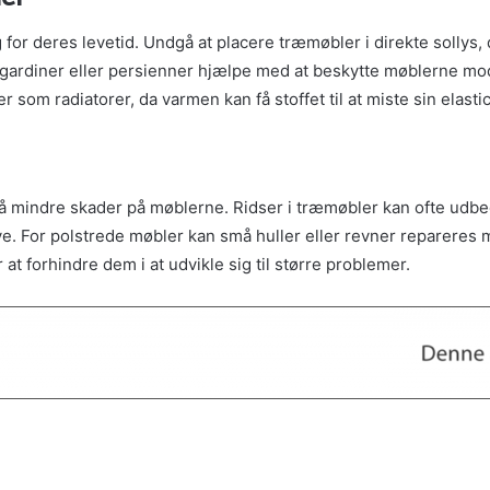
or deres levetid. Undgå at placere træmøbler i direkte sollys, d
kan gardiner eller persienner hjælpe med at beskytte møblerne mo
som radiatorer, da varmen kan få stoffet til at miste sin elastic
å mindre skader på møblerne. Ridser i træmøbler kan ofte udb
rve. For polstrede møbler kan små huller eller revner repareres
 at forhindre dem i at udvikle sig til større problemer.