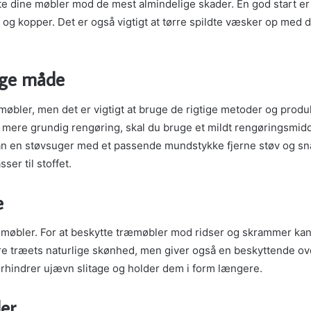
te dine møbler mod de mest almindelige skader. En god start e
og kopper. Det er også vigtigt at tørre spildte væsker op med d
ige måde
 møbler, men det er vigtigt at bruge de rigtige metoder og pro
 mere grundig rengøring, skal du bruge et mildt rengøringsmiddel
 en støvsuger med et passende mundstykke fjerne støv og snavs 
er til stoffet.
e
f møbler. For at beskytte træmøbler mod ridser og skrammer kan 
re træets naturlige skønhed, men giver også en beskyttende ov
forhindrer ujævn slitage og holder dem i form længere.
er