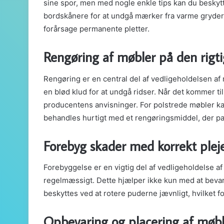
sine spor, men med nogle enkle tips kan du beskyt
bordskånere for at undgå mærker fra varme gryder 
forårsage permanente pletter.
Rengøring af møbler på den rigt
Rengøring er en central del af vedligeholdelsen af
en blød klud for at undgå ridser. Når det kommer til
producentens anvisninger. For polstrede møbler kan
behandles hurtigt med et rengøringsmiddel, der pass
Forebyg skader med korrekt plej
Forebyggelse er en vigtig del af vedligeholdelse a
regelmæssigt. Dette hjælper ikke kun med at beva
beskyttes ved at rotere puderne jævnligt, hvilket 
Opbevaring og placering af møbl