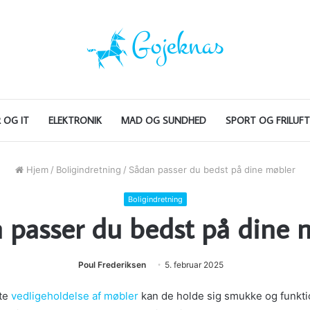
 OG IT
ELEKTRONIK
MAD OG SUNDHED
SPORT OG FRILUFT
Hjem
/
Boligindretning
/
Sådan passer du bedst på dine møbler
Boligindretning
 passer du bedst på dine 
Poul Frederiksen
5. februar 2025
tte
vedligeholdelse af møbler
kan de holde sig smukke og funktio