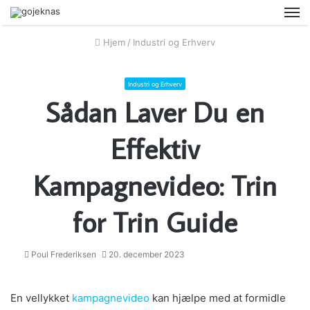
M
Hjem
/
Industri og Erhverv
Industri og Erhverv
Sådan Laver Du en
Effektiv
Kampagnevideo: Trin
for Trin Guide
Poul Frederiksen
20. december 2023
En vellykket
kampagnevideo
kan hjælpe med at formidle