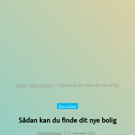
Hjem
/
Hus og have
/
Sådan kan du finde dit nye bolig
Hus og have
Sådan kan du finde dit nye bolig
Poul Frederiksen
27. september 2022