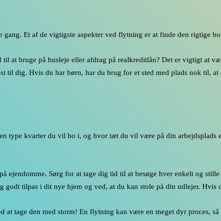
 gang. Et af de vigtigste aspekter ved flytning er at finde den rigtige bol
til at bruge på husleje eller afdrag på realkreditlån? Det er vigtigt at 
st til dig. Hvis du har børn, har du brug for et sted med plads nok til, 
n type kvarter du vil bo i, og hvor tæt du vil være på din arbejdsplads e
se på ejendomme. Sørg for at tage dig tid til at besøge hver enkelt og s
r dig godt tilpas i dit nye hjem og ved, at du kan stole på din udlejer. Hvis
ed at tage den med storm! En flytning kan være en meget dyr proces, så de