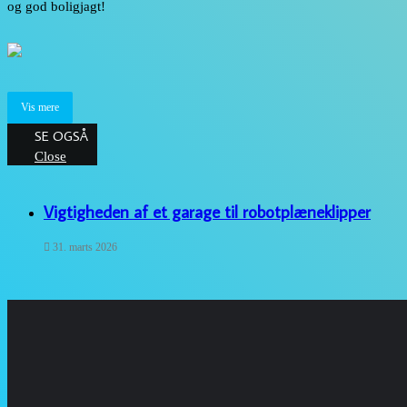
og god boligjagt!
Vis mere
SE OGSÅ
Close
Vigtigheden af et garage til robotplæneklipper
31. marts 2026