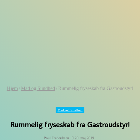
Hjem
/
Mad og Sundhed
/
Rummelig fryseskab fra Gastroudstyr!
Mad og Sundhed
Rummelig fryseskab fra Gastroudstyr!
Poul Frederiksen
20. maj 2019