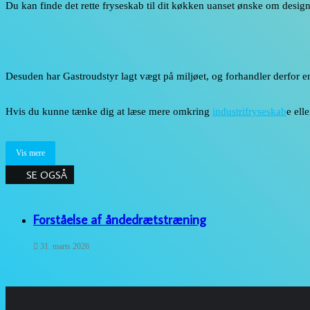
Du kan finde det rette fryseskab til dit køkken uanset ønske om design, 
Desuden har Gastroudstyr lagt vægt på miljøet, og forhandler derfor
Hvis du kunne tænke dig at læse mere omkring
industrifryseskab
e ell
Vis mere
SE OGSÅ
Close
Forståelse af åndedrætstræning
31. marts 2026