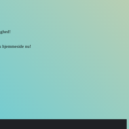
ighed!
res hjemmeside nu!