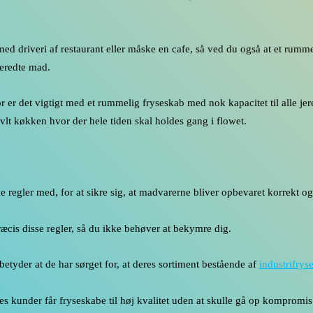
 med driveri af restaurant eller måske en cafe, så ved du også at et rumm
beredte mad.
r det vigtigt med et rummelig fryseskab med nok kapacitet til alle jere
ravlt køkken hvor der hele tiden skal holdes gang i flowet.
regler med, for at sikre sig, at madvarerne bliver opbevaret korrekt og
ræcis disse regler, så du ikke behøver at bekymre dig.
betyder at de har sørget for, at deres sortiment bestående af
industrifrys
es kunder får fryseskabe til høj kvalitet uden at skulle gå op kompromi