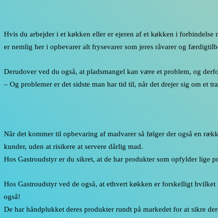
Hvis du arbejder i et køkken eller er ejeren af et køkken i forbindelse
er nemlig her i opbevarer alt frysevarer som jeres råvarer og færdigtil
Derudover ved du også, at pladsmangel kan være et problem, og derfor e
– Og problemer er det sidste man har tid til, når det drejer sig om et t
Når det kommer til opbevaring af madvarer så følger der også en række 
kunder, uden at risikere at servere dårlig mad.
Hos Gastroudstyr er du sikret, at de har produkter som opfylder lige p
Hos Gastroudstyr ved de også, at ethvert køkken er forskelligt hvilket 
også!
De har håndplukket deres produkter rundt på markedet for at sikre der