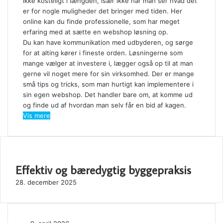
ikke kosteligt i længden, især ikke når man ser hvad det
er for nogle muligheder det bringer med tiden. Her
online kan du finde professionelle, som har meget
erfaring med at sætte en webshop løsning op.
Du kan have kommunikation med udbyderen, og sørge
for at alting kører i fineste orden. Løsningerne som
mange vælger at investere i, lægger også op til at man
gerne vil noget mere for sin virksomhed. Der er mange
små tips og tricks, som man hurtigt kan implementere i
sin egen webshop. Det handler bare om, at komme ud
og finde ud af hvordan man selv får en bid af kagen.
Vis mere
SE OGSÅ
Effektiv og bæredygtig byggepraksis
Close
28. december 2025