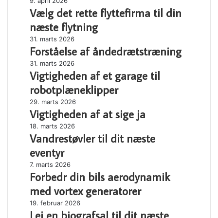
Vælg
9. april 2026
Vælg det rette flyttefirma til din
det
rette
næste flytning
flyttefirma
Forståelse
31. marts 2026
til
Forståelse af åndedrætstræning
af
din
åndedrætstræning
næste
Vigtigheden
31. marts 2026
flytning
Vigtigheden af et garage til
af
et
robotplæneklipper
garage
Vigtigheden
29. marts 2026
til
Vigtigheden af at sige ja
af
robotplæneklipper
at
Vandrestøvler
18. marts 2026
sige
Vandrestøvler til dit næste
til
ja
dit
eventyr
næste
Forbedr
7. marts 2026
eventyr
Forbedr din bils aerodynamik
din
bils
med vortex generatorer
aerodynamik
Lej
19. februar 2026
med
Lej en biografsal til dit næste
en
vortex