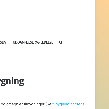
Søg
SLIV
UDDANNELSE OG LEDELSE
efter
ygning
ns og omegn er tilbygninger (Se
tilbygning horsens
)