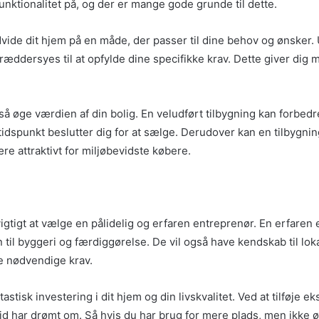
nktionalitet på, og der er mange gode grunde til dette.
udvide dit hjem på en måde, der passer til dine behov og ønsker.
æddersyes til at opfylde dine specifikke krav. Dette giver dig mu
å øge værdien af din bolig. En veludført tilbygning kan forbedre
t tidspunkt beslutter dig for at sælge. Derudover kan en tilbygn
re attraktivt for miljøbevidste købere.
vigtigt at vælge en pålidelig og erfaren entreprenør. En erfaren
til byggeri og færdiggørelse. De vil også have kendskab til lo
lle nødvendige krav.
tisk investering i dit hjem og din livskvalitet. Ved at tilføje eks
id har drømt om. Så hvis du har brug for mere plads, men ikke øn