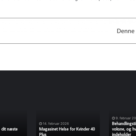
Magasinet
Behandlingsti
Helse
for
for
alkohol
Kvinder
til
9. februar 2
40
voksne,
Behandlingstil
14. februar 2026
Plus
og
l dit næste
Magasinet Helse for Kvinder 40
voksne, og hv
Plus
hvad
indeholder