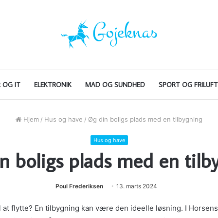
 OG IT
ELEKTRONIK
MAD OG SUNDHED
SPORT OG FRILUFT
Hjem
/
Hus og have
/
Øg din boligs plads med en tilbygning
Hus og have
n boligs plads med en tilb
Poul Frederiksen
13. marts 2024
il at flytte? En tilbygning kan være den ideelle løsning. I Horse