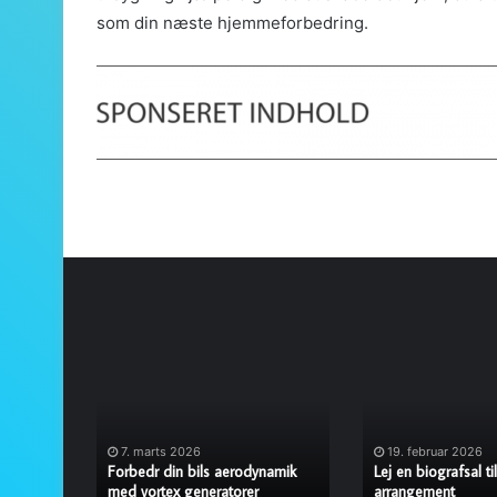
som din næste hjemmeforbedring.
Forbedr
Lej
din
en
bils
biografsal
aerodynamik
til
med
dit
7. marts 2026
19. februar 2026
vortex
næste
te
Forbedr din bils aerodynamik
Lej en biografsal ti
generatorer
med vortex generatorer
arrangement
arrangement