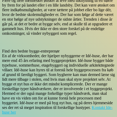
Flere og flere mennesker ønsker at leve med tilknytning til en større
by frem for på landet eller i en lille landsby. Det kan være ønsket om
flere indkøbsmuligheder, at være tættere på jobbet eller bo lige dér,
hvor de bedste skolemuligheder er. Der har som følge af dette været
en stor bølge af nye udstykninger de sidste årtier. Trenden i disse år
går på, at det er bedre at bygge selv, end at skulle til at opgradere et
gammelt hus. Hvis der ikke er den store forskel på de endelige
omkostninger, så vinder nybyggeri som regel.
Find den bedste bygge-entreprenør
En af de virksomheder, der hjælper nybyggerne er Idé-huse, der har
mere end 45 års erfaring med byggeprojekter. Idé-huse bygger både
typehuse, sommerhuse, etagebyggeri og individuelle arkitekttegnede
villaer. Idé-huse kan hyres til at forestå hele byggeprocessen fra køb
af grund til færdigt byggeri. Som bygherre kan man dermed læne sig
lidt mere tilbage i stolen, end hvis man skal styre projektet selv. At
bygge et nyt hus er ikke det mindst komplicerede. Der er mange
forskellige typer håndværkere, der er involverede i et byggeprojekt.
Hermed er der også mange forkellige typer håndværk, man skal
have en vis viden om for at kunne forstå hele processen med
byggeriet. Idé-huse er med på byg nyt hus, og på deres hjemmeside
ses der ret så meget inspiration til forskellige hustyper.
Kontakt Ide-
huse her