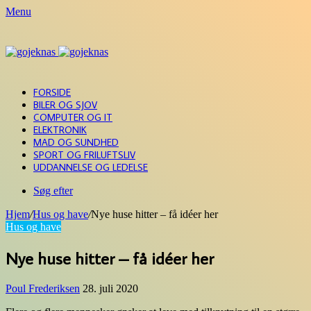
Menu
FORSIDE
BILER OG SJOV
COMPUTER OG IT
ELEKTRONIK
MAD OG SUNDHED
SPORT OG FRILUFTSLIV
UDDANNELSE OG LEDELSE
Søg efter
Hjem
/
Hus og have
/
Nye huse hitter – få idéer her
Hus og have
Nye huse hitter – få idéer her
Poul Frederiksen
28. juli 2020