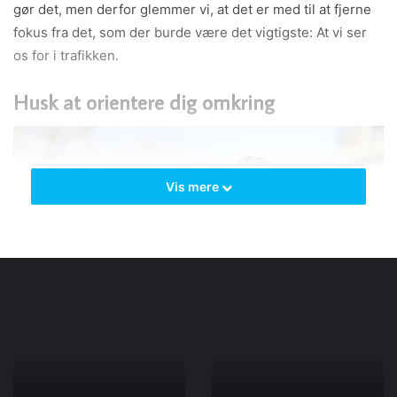
gør det, men derfor glemmer vi, at det er med til at fjerne
fokus fra det, som der burde være det vigtigste: At vi ser
os for i trafikken.
Husk at orientere dig omkring
Vis mere
Vigtigheden
Vigtigheden
af
af
et
at
garage
sige
til
ja