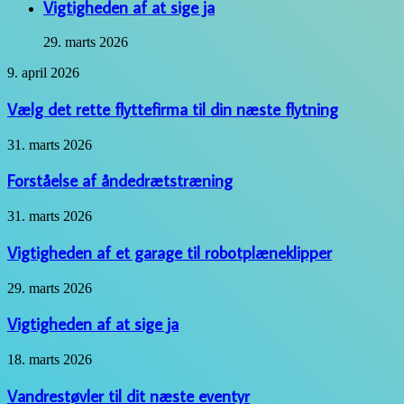
Vigtigheden af at sige ja
29. marts 2026
Vælg
9. april 2026
det
rette
Vælg det rette flyttefirma til din næste flytning
flyttefirma
til
Forståelse
31. marts 2026
din
af
næste
åndedrætstræning
Forståelse af åndedrætstræning
flytning
Vigtigheden
31. marts 2026
af
et
Vigtigheden af et garage til robotplæneklipper
garage
til
Vigtigheden
29. marts 2026
robotplæneklipper
af
at
Vigtigheden af at sige ja
sige
ja
Vandrestøvler
18. marts 2026
til
dit
Vandrestøvler til dit næste eventyr