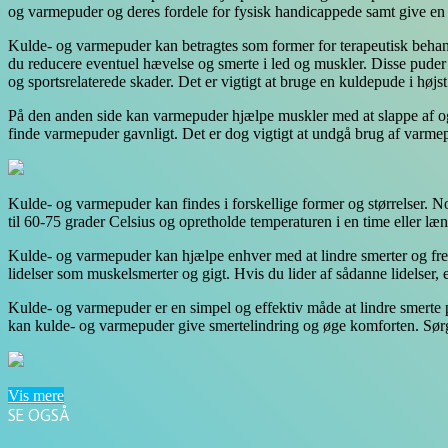
og varmepuder og deres fordele for fysisk handicappede samt give en
Kulde- og varmepuder kan betragtes som former for terapeutisk behan
du reducere eventuel hævelse og smerte i led og muskler. Disse puder 
og sportsrelaterede skader. Det er vigtigt at bruge en kuldepude i høj
På den anden side kan varmepuder hjælpe muskler med at slappe af o
finde varmepuder gavnligt. Det er dog vigtigt at undgå brug af varme
Kulde- og varmepuder kan findes i forskellige former og størrelser.
til 60-75 grader Celsius og opretholde temperaturen i en time eller l
Kulde- og varmepuder kan hjælpe enhver med at lindre smerter og frems
lidelser som muskelsmerter og gigt. Hvis du lider af sådanne lidelser, e
Kulde- og varmepuder er en simpel og effektiv måde at lindre smerte 
kan kulde- og varmepuder give smertelindring og øge komforten. Sørg 
Vis mere
SE OGSÅ
Close