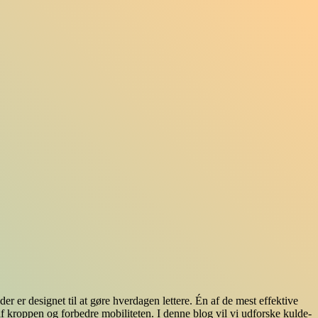
r er designet til at gøre hverdagen lettere. Én af de mest effektive
f kroppen og forbedre mobiliteten. I denne blog vil vi udforske kulde-