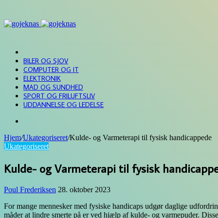
Menu
FORSIDE
BILER OG SJOV
COMPUTER OG IT
ELEKTRONIK
MAD OG SUNDHED
SPORT OG FRILUFTSLIV
UDDANNELSE OG LEDELSE
Søg
efter
Hjem
/
Ukategoriseret
/
Kulde- og Varmeterapi til fysisk handicappede
Ukategoriseret
Kulde- og Varmeterapi til fysisk handicapp
Poul Frederiksen
28. oktober 2023
For mange mennesker med fysiske handicaps udgør daglige udfordringer e
måder at lindre smerte på er ved hjælp af kulde- og varmepuder. Disse