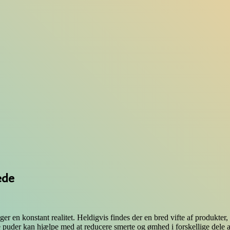
ede
n konstant realitet. Heldigvis findes der en bred vifte af produkter, de
 puder kan hjælpe med at reducere smerte og ømhed i forskellige dele a