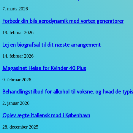
næste
eventyr
Forbedr
7. marts 2026
din
bils
Forbedr din bils aerodynamik med vortex generatorer
aerodynamik
med
Lej
19. februar 2026
vortex
en
generatorer
biografsal
Lej en biografsal til dit næste arrangement
til
dit
Magasinet
14. februar 2026
næste
Helse
arrangement
for
Magasinet Helse for Kvinder 40 Plus
Kvinder
40
Behandlingstilbud
9. februar 2026
Plus
for
alkohol
Behandlingstilbud for alkohol til voksne, og hvad de typi
til
voksne,
Oplev
2. januar 2026
og
ægte
hvad
italiensk
Oplev ægte italiensk mad i København
de
mad
typisk
i
Effektiv
28. december 2025
indeholder
København
og