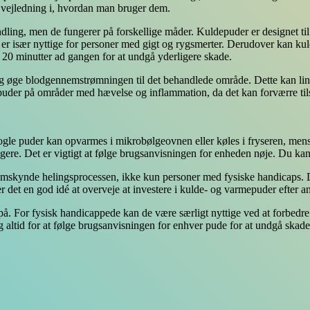
 vejledning i, hvordan man bruger dem.
dling, men de fungerer på forskellige måder. Kuldepuder er designet ti
er især nyttige for personer med gigt og rygsmerter. Derudover kan kuld
st 20 minutter ad gangen for at undgå yderligere skade.
g øge blodgennemstrømningen til det behandlede område. Dette kan lin
puder på områder med hævelse og inflammation, da det kan forværre til
 Nogle puder kan opvarmes i mikrobølgeovnen eller køles i fryseren, m
ængere. Det er vigtigt at følge brugsanvisningen for enheden nøje. Du k
kynde helingsprocessen, ikke kun personer med fysiske handicaps. Det er
r det en god idé at overveje at investere i kulde- og varmepuder efter an
på. For fysisk handicappede kan de være særligt nyttige ved at forbedr
altid for at følge brugsanvisningen for enhver pude for at undgå skade