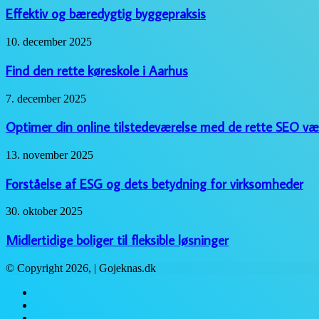
bæredygtig
Effektiv og bæredygtig byggepraksis
byggepraksis
Find
10. december 2025
den
rette
Find den rette køreskole i Aarhus
køreskole
i
Optimer
7. december 2025
Aarhus
din
online
Optimer din online tilstedeværelse med de rette SEO væ
tilstedeværelse
med
Forståelse
13. november 2025
de
af
rette
ESG
Forståelse af ESG og dets betydning for virksomheder
SEO
og
værktøjer
dets
Midlertidige
30. oktober 2025
betydning
boliger
for
til
Midlertidige boliger til fleksible løsninger
virksomheder
fleksible
løsninger
© Copyright 2026, | Gojeknas.dk
Facebook
Twitter
WhatsApp
Telegram
Viber
Close
Facebook
Twitter
YouTube