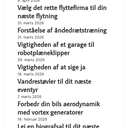
Vælg
9. april 2026
Vælg det rette flyttefirma til din
det
rette
næste flytning
flyttefirma
Forståelse
31. marts 2026
til
Forståelse af åndedrætstræning
af
din
åndedrætstræning
næste
Vigtigheden
31. marts 2026
flytning
Vigtigheden af et garage til
af
et
robotplæneklipper
garage
Vigtigheden
29. marts 2026
til
Vigtigheden af at sige ja
af
robotplæneklipper
at
Vandrestøvler
18. marts 2026
sige
Vandrestøvler til dit næste
til
ja
dit
eventyr
næste
Forbedr
7. marts 2026
eventyr
Forbedr din bils aerodynamik
din
bils
med vortex generatorer
aerodynamik
Lej
19. februar 2026
med
Lej en biografsal til dit næste
en
vortex