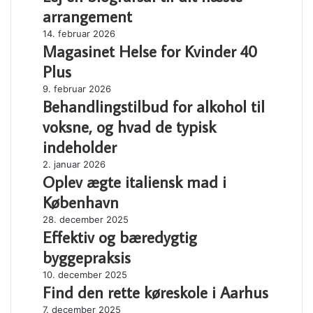
biografsal
generatorer
arrangement
til
Magasinet
14. februar 2026
dit
Magasinet Helse for Kvinder 40
Helse
næste
for
arrangement
Plus
Kvinder
Behandlingstilbud
9. februar 2026
40
Behandlingstilbud for alkohol til
for
Plus
alkohol
voksne, og hvad de typisk
til
indeholder
voksne,
og
Oplev
2. januar 2026
hvad
Oplev ægte italiensk mad i
ægte
de
italiensk
København
typisk
mad
Effektiv
28. december 2025
indeholder
i
Effektiv og bæredygtig
og
København
bæredygtig
byggepraksis
byggepraksis
Find
10. december 2025
Find den rette køreskole i Aarhus
den
rette
Optimer
7. december 2025