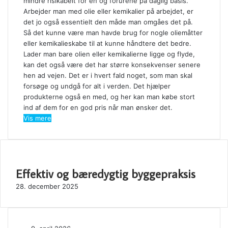
mindre risikabelt for en og forurene på daglig basis.
Arbejder man med olie eller kemikalier på arbejdet, er
det jo også essentielt den måde man omgåes det på.
Så det kunne være man havde brug for nogle oliemåtter
eller kemikalieskabe til at kunne håndtere det bedre.
Lader man bare olien eller kemikalierne ligge og flyde,
kan det også være det har større konsekvenser senere
hen ad vejen. Det er i hvert fald noget, som man skal
forsøge og undgå for alt i verden. Det hjælper
produkterne også en med, og her kan man købe stort
ind af dem for en god pris når man ønsker det.
Vis mere
SE OGSÅ
Effektiv og bæredygtig byggepraksis
Close
28. december 2025