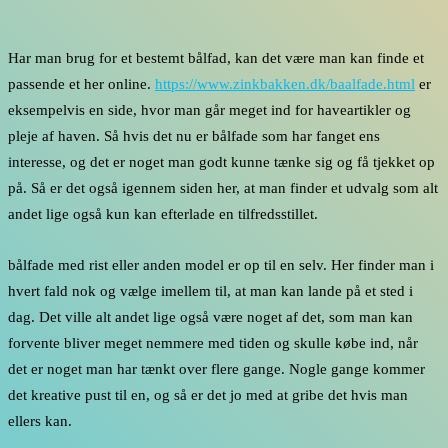
Har man brug for et bestemt bålfad, kan det være man kan finde et
passende et her online.
https://www.zinkbakken.dk/baalfade.html
er
eksempelvis en side, hvor man går meget ind for haveartikler og
pleje af haven. Så hvis det nu er bålfade som har fanget ens
interesse, og det er noget man godt kunne tænke sig og få tjekket op
på. Så er det også igennem siden her, at man finder et udvalg som alt
andet lige også kun kan efterlade en tilfredsstillet.
bålfade med rist eller anden model er op til en selv. Her finder man i
hvert fald nok og vælge imellem til, at man kan lande på et sted i
dag. Det ville alt andet lige også være noget af det, som man kan
forvente bliver meget nemmere med tiden og skulle købe ind, når
det er noget man har tænkt over flere gange. Nogle gange kommer
det kreative pust til en, og så er det jo med at gribe det hvis man
ellers kan.