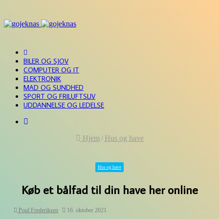
FORSIDE
BILER OG SJOV
COMPUTER OG IT
ELEKTRONIK
MAD OG SUNDHED
SPORT OG FRILUFTSLIV
UDDANNELSE OG LEDELSE
Søg
efter
Hjem
/
Hus og have
Hus og have
Køb et bålfad til din have her online
Poul Frederiksen
16. oktober 2021