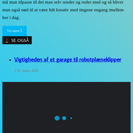
må man tilpasse til det man selv render og roder med og så bliver
man også nød til at være lidt kreativ med tingene engang imellem
her i dag.
Vis mere
SE OGSÅ
Close
Vigtigheden af et garage til robotplæneklipper
31. marts 2026