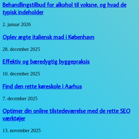
alkohol
Behandlingstilbud for alkohol til voksne, og hvad de
til
typisk indeholder
voksne,
og
Oplev
2. januar 2026
hvad
ægte
de
italiensk
Oplev ægte italiensk mad i København
typisk
mad
indeholder
i
Effektiv
28. december 2025
København
og
bæredygtig
Effektiv og bæredygtig byggepraksis
byggepraksis
Find
10. december 2025
den
rette
Find den rette køreskole i Aarhus
køreskole
i
Optimer
7. december 2025
Aarhus
din
online
Optimer din online tilstedeværelse med de rette SEO
tilstedeværelse
værktøjer
med
de
Forståelse
13. november 2025
rette
af
SEO