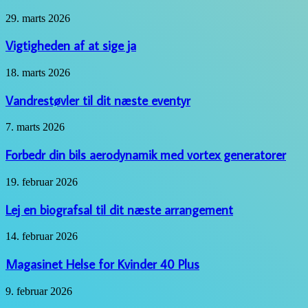
til
Vigtigheden
29. marts 2026
robotplæneklipper
af
at
Vigtigheden af at sige ja
sige
ja
Vandrestøvler
18. marts 2026
til
dit
Vandrestøvler til dit næste eventyr
næste
eventyr
Forbedr
7. marts 2026
din
bils
Forbedr din bils aerodynamik med vortex generatorer
aerodynamik
med
Lej
19. februar 2026
vortex
en
generatorer
biografsal
Lej en biografsal til dit næste arrangement
til
dit
Magasinet
14. februar 2026
næste
Helse
arrangement
for
Magasinet Helse for Kvinder 40 Plus
Kvinder
40
Behandlingstilbud
9. februar 2026
Plus
for