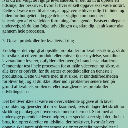
Når du har valgt de rigtige leverandører, er det tid til at oprette en
tidslinje, der beskriver, hvornår hver enkelt opgave skal være udført.
Dette vil være med til at sikre, at opgaverne bliver udført til tiden og
inden for budgettet – begge dele er vigtige komponenter i
lanceringen af et vellykket forretningsforetagende. Fastsæt milepæle
undervejs, så du kan følge udviklingen og sikre dig, at alt kører glat
gennem hele processen.
3. Opsæt protokoller for kvalitetssikring
Endelig er det vigtigt at opstille protokoller for kvalitetssikring, så du
kan sikre, at ethvert produkt eller enhver tjenesteydelse, som dine
leverandører leverer, opfylder eller overgår branchestandarderne.
Gennemfør test i hele processen for at måle ydeevnen og sikre, at
alle krav er opfyldt, før du sætter et produkt eller en tjeneste i
produktion. Dette vil være med til at sikre, at kundetilfredsheden
forbliver høj, og at du ikke løber ind i problemer senere hen på
grund af kvalitetsproblemer eller manglende testprotokoller i
udviklingsfasen.
Det behøver ikke at være en overvældende opgave at få lavet
produkter og tjenester til din virksomhed, hvis du tager det skridt for
skridt og planlægger i overensstemmelse hermed. Start med at
undersøge potentielle leverandører, der specialiserer sig i det, du har
brug for, opret derefter en tidslinje, der beskriver, hvornår hver
opgave skal være afsluttet senest, og opret endelig protokoller til