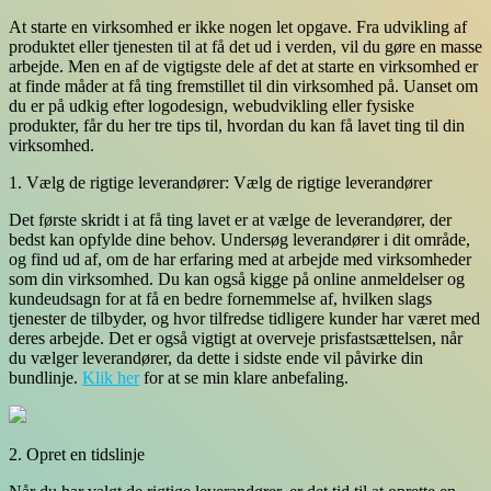
At starte en virksomhed er ikke nogen let opgave. Fra udvikling af
produktet eller tjenesten til at få det ud i verden, vil du gøre en masse
arbejde. Men en af de vigtigste dele af det at starte en virksomhed er
at finde måder at få ting fremstillet til din virksomhed på. Uanset om
du er på udkig efter logodesign, webudvikling eller fysiske
produkter, får du her tre tips til, hvordan du kan få lavet ting til din
virksomhed.
1. Vælg de rigtige leverandører: Vælg de rigtige leverandører
Det første skridt i at få ting lavet er at vælge de leverandører, der
bedst kan opfylde dine behov. Undersøg leverandører i dit område,
og find ud af, om de har erfaring med at arbejde med virksomheder
som din virksomhed. Du kan også kigge på online anmeldelser og
kundeudsagn for at få en bedre fornemmelse af, hvilken slags
tjenester de tilbyder, og hvor tilfredse tidligere kunder har været med
deres arbejde. Det er også vigtigt at overveje prisfastsættelsen, når
du vælger leverandører, da dette i sidste ende vil påvirke din
bundlinje.
Klik her
for at se min klare anbefaling.
2. Opret en tidslinje