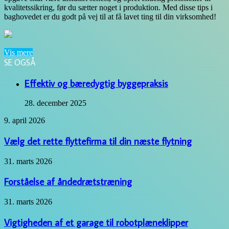
kvalitetssikring, før du sætter noget i produktion. Med disse tips i
baghovedet er du godt på vej til at få lavet ting til din virksomhed!
Vis mere
SE OGSÅ
Close
Effektiv og bæredygtig byggepraksis
28. december 2025
Vælg
9. april 2026
det
rette
Vælg det rette flyttefirma til din næste flytning
flyttefirma
til
Forståelse
31. marts 2026
din
af
næste
åndedrætstræning
Forståelse af åndedrætstræning
flytning
Vigtigheden
31. marts 2026
af
et
Vigtigheden af et garage til robotplæneklipper
garage