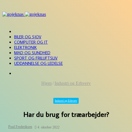
FORSIDE
BILER OG SJOV
COMPUTER OG IT
ELEKTRONIK
MAD OG SUNDHED
SPORT OG FRILUFTSLIV
UDDANNELSE OG LEDELSE
Søg
efter
Hjem
/
Industri og Erhverv
Industri og Erhverv
Har du brug for træarbejder?
Poul Frederiksen
4. oktober 2022