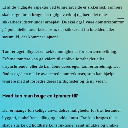
Et af de vigtigste aspekter ved tømrerarbejde er sikkerhed. Tømrere
skal sørge for at bruge det rigtige værktøj og bære det rette
M
sikkerhedsudstyr under arbejdet. De skal også være opmærksomme
på potentielle farer, f.eks. søm, der stikker ud fra brædder, eller
savsmuld, der kommer i øjnene.
Tømrerfaget tilbyder en række muligheder for karriereudvikling.
Erfarne tømrere kan gå videre til at blive forarbejder eller
tilsynsførende, eller de kan åbne deres egen tømrerforretning. Der
findes også en række avancerede tømrerkurser, som kan hjælpe
tømrere med at forbedre deres færdigheder og få ny viden.
Hvad kan man bruge en tømmer til?
Der er mange forskellige anvendelsesmuligheder for træ, herunder
byggeri, møbelfremstilling og endda kunst. Træ kan bruges til at
skabe stærke og holdbare konstruktioner samt smukke og unikke