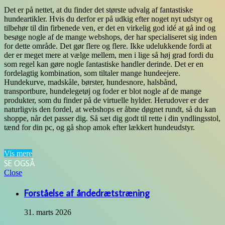
Det er på nettet, at du finder det største udvalg af fantastiske
hundeartikler. Hvis du derfor er på udkig efter noget nyt udstyr og
tilbehør til din firbenede ven, er det en virkelig god idé at gå ind og
besøge nogle af de mange webshops, der har specialiseret sig inden
for dette område. Det gør flere og flere. Ikke udelukkende fordi at
der er meget mere at vælge mellem, men i lige så høj grad fordi du
som regel kan gøre nogle fantastiske handler derinde. Det er en
fordelagtig kombination, som tiltaler mange hundeejere.
Hundekurve, madskåle, børster, hundesnore, halsbånd,
transportbure, hundelegetøj og foder er blot nogle af de mange
produkter, som du finder på de virtuelle hylder. Herudover er der
naturligvis den fordel, at webshops er åbne døgnet rundt, så du kan
shoppe, når det passer dig. Så sæt dig godt til rette i din yndlingsstol,
tænd for din pc, og gå shop amok efter lækkert hundeudstyr.
Vis mere
SE OGSÅ
Close
Forståelse af åndedrætstræning
31. marts 2026