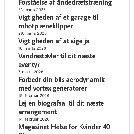
Forståelse af åndedrætstræning
af
din
åndedrætstræning
næste
Vigtigheden
31. marts 2026
flytning
Vigtigheden af et garage til
af
et
robotplæneklipper
garage
Vigtigheden
29. marts 2026
til
Vigtigheden af at sige ja
af
robotplæneklipper
at
Vandrestøvler
18. marts 2026
sige
Vandrestøvler til dit næste
til
ja
dit
eventyr
næste
Forbedr
7. marts 2026
eventyr
Forbedr din bils aerodynamik
din
bils
med vortex generatorer
aerodynamik
Lej
19. februar 2026
med
Lej en biografsal til dit næste
en
vortex
biografsal
generatorer
arrangement
til
Magasinet
14. februar 2026
dit
Magasinet Helse for Kvinder 40
Helse
næste
for
arrangement