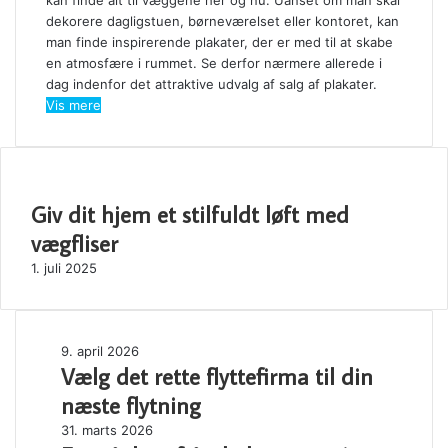
kan finde alt til væggene her og nu. Uanset om man skal
dekorere dagligstuen, børneværelset eller kontoret, kan
man finde inspirerende plakater, der er med til at skabe
en atmosfære i rummet. Se derfor nærmere allerede i
dag indenfor det attraktive udvalg af salg af plakater.
Vis mere
SE OGSÅ
Giv dit hjem et stilfuldt løft med
Close
vægfliser
1. juli 2025
Vælg
9. april 2026
Vælg det rette flyttefirma til din
det
rette
næste flytning
flyttefirma
Forståelse
31. marts 2026
til