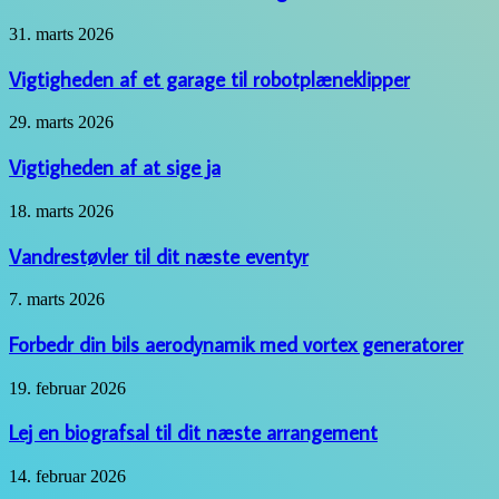
Vigtigheden
31. marts 2026
af
et
Vigtigheden af et garage til robotplæneklipper
garage
til
Vigtigheden
29. marts 2026
robotplæneklipper
af
at
Vigtigheden af at sige ja
sige
ja
Vandrestøvler
18. marts 2026
til
dit
Vandrestøvler til dit næste eventyr
næste
eventyr
Forbedr
7. marts 2026
din
bils
Forbedr din bils aerodynamik med vortex generatorer
aerodynamik
med
Lej
19. februar 2026
vortex
en
generatorer
biografsal
Lej en biografsal til dit næste arrangement
til
dit
Magasinet
14. februar 2026
næste
Helse