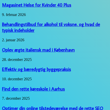
arrangement
for
Magasinet Helse for Kvinder 40 Plus
Kvinder
40
Behandlingstilbud
9. februar 2026
Plus
for
alkohol
Behandlingstilbud for alkohol til voksne, og hvad de
til
typisk indeholder
voksne,
og
Oplev
2. januar 2026
hvad
ægte
de
italiensk
Oplev ægte italiensk mad i København
typisk
mad
indeholder
i
Effektiv
28. december 2025
København
og
bæredygtig
Effektiv og bæredygtig byggepraksis
byggepraksis
Find
10. december 2025
den
rette
Find den rette køreskole i Aarhus
køreskole
i
Optimer
7. december 2025
Aarhus
din
online
Optimer din online tilstedeværelse med de rette SEO