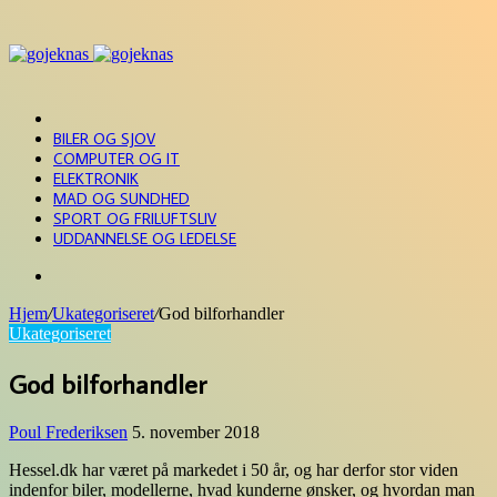
Menu
FORSIDE
BILER OG SJOV
COMPUTER OG IT
ELEKTRONIK
MAD OG SUNDHED
SPORT OG FRILUFTSLIV
UDDANNELSE OG LEDELSE
Søg
efter
Hjem
/
Ukategoriseret
/
God bilforhandler
Ukategoriseret
God bilforhandler
Poul Frederiksen
5. november 2018
Hessel.dk har været på markedet i 50 år, og har derfor stor viden
indenfor biler, modellerne, hvad kunderne ønsker, og hvordan man