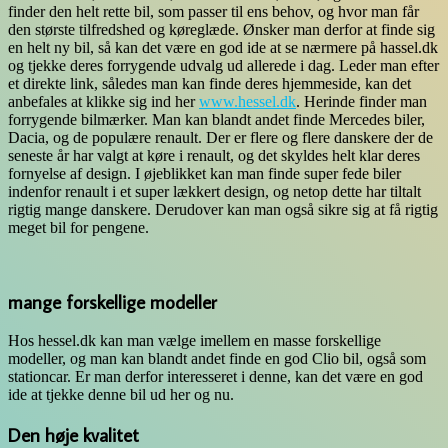
finder den helt rette bil, som passer til ens behov, og hvor man får
den største tilfredshed og køreglæde. Ønsker man derfor at finde sig
en helt ny bil, så kan det være en god ide at se nærmere på hassel.dk
og tjekke deres forrygende udvalg ud allerede i dag. Leder man efter
et direkte link, således man kan finde deres hjemmeside, kan det
anbefales at klikke sig ind her
www.hessel.dk
. Herinde finder man
forrygende bilmærker. Man kan blandt andet finde Mercedes biler,
Dacia, og de populære renault. Der er flere og flere danskere der de
seneste år har valgt at køre i renault, og det skyldes helt klar deres
fornyelse af design. I øjeblikket kan man finde super fede biler
indenfor renault i et super lækkert design, og netop dette har tiltalt
rigtig mange danskere. Derudover kan man også sikre sig at få rigtig
meget bil for pengene.
mange forskellige modeller
Hos hessel.dk kan man vælge imellem en masse forskellige
modeller, og man kan blandt andet finde en god Clio bil, også som
stationcar. Er man derfor interesseret i denne, kan det være en god
ide at tjekke denne bil ud her og nu.
Den høje kvalitet