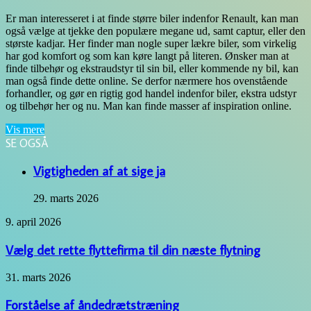
Er man interesseret i at finde større biler indenfor Renault, kan man
også vælge at tjekke den populære megane ud, samt captur, eller den
største kadjar. Her finder man nogle super lækre biler, som virkelig
har god komfort og som kan køre langt på literen. Ønsker man at
finde tilbehør og ekstraudstyr til sin bil, eller kommende ny bil, kan
man også finde dette online. Se derfor nærmere hos ovenstående
forhandler, og gør en rigtig god handel indenfor biler, ekstra udstyr
og tilbehør her og nu. Man kan finde masser af inspiration online.
Vis mere
SE OGSÅ
Close
Vigtigheden af at sige ja
29. marts 2026
Vælg
9. april 2026
det
rette
Vælg det rette flyttefirma til din næste flytning
flyttefirma
til
Forståelse
31. marts 2026
din
af
næste
åndedrætstræning
Forståelse af åndedrætstræning
flytning