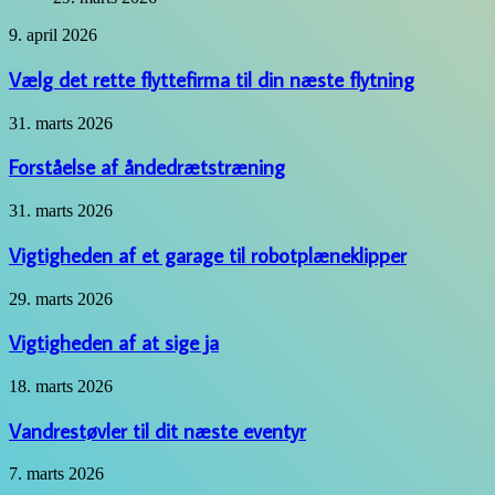
Vælg
9. april 2026
det
rette
Vælg det rette flyttefirma til din næste flytning
flyttefirma
til
Forståelse
31. marts 2026
din
af
næste
åndedrætstræning
Forståelse af åndedrætstræning
flytning
Vigtigheden
31. marts 2026
af
et
Vigtigheden af et garage til robotplæneklipper
garage
til
Vigtigheden
29. marts 2026
robotplæneklipper
af
at
Vigtigheden af at sige ja
sige
ja
Vandrestøvler
18. marts 2026
til
dit
Vandrestøvler til dit næste eventyr
næste
eventyr
Forbedr
7. marts 2026
din