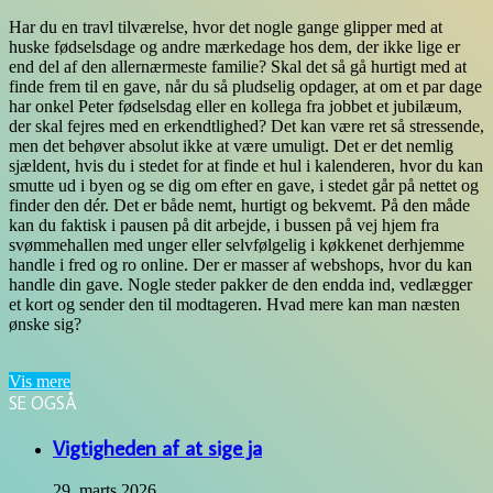
Har du en travl tilværelse, hvor det nogle gange glipper med at
huske fødselsdage og andre mærkedage hos dem, der ikke lige er
end del af den allernærmeste familie? Skal det så gå hurtigt med at
finde frem til en gave, når du så pludselig opdager, at om et par dage
har onkel Peter fødselsdag eller en kollega fra jobbet et jubilæum,
der skal fejres med en erkendtlighed? Det kan være ret så stressende,
men det behøver absolut ikke at være umuligt. Det er det nemlig
sjældent, hvis du i stedet for at finde et hul i kalenderen, hvor du kan
smutte ud i byen og se dig om efter en gave, i stedet går på nettet og
finder den dér. Det er både nemt, hurtigt og bekvemt. På den måde
kan du faktisk i pausen på dit arbejde, i bussen på vej hjem fra
svømmehallen med unger eller selvfølgelig i køkkenet derhjemme
handle i fred og ro online. Der er masser af webshops, hvor du kan
handle din gave. Nogle steder pakker de den endda ind, vedlægger
et kort og sender den til modtageren. Hvad mere kan man næsten
ønske sig?
Vis mere
SE OGSÅ
Close
Vigtigheden af at sige ja
29. marts 2026