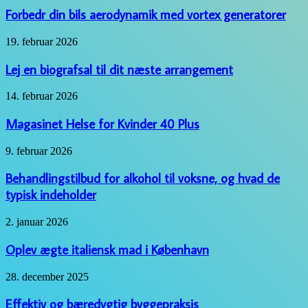
bils
Forbedr din bils aerodynamik med vortex generatorer
aerodynamik
med
Lej
19. februar 2026
vortex
en
generatorer
biografsal
Lej en biografsal til dit næste arrangement
til
dit
Magasinet
14. februar 2026
næste
Helse
arrangement
for
Magasinet Helse for Kvinder 40 Plus
Kvinder
40
Behandlingstilbud
9. februar 2026
Plus
for
alkohol
Behandlingstilbud for alkohol til voksne, og hvad de
til
typisk indeholder
voksne,
og
Oplev
2. januar 2026
hvad
ægte
de
italiensk
Oplev ægte italiensk mad i København
typisk
mad
indeholder
i
Effektiv
28. december 2025
København
og
bæredygtig
Effektiv og bæredygtig byggepraksis