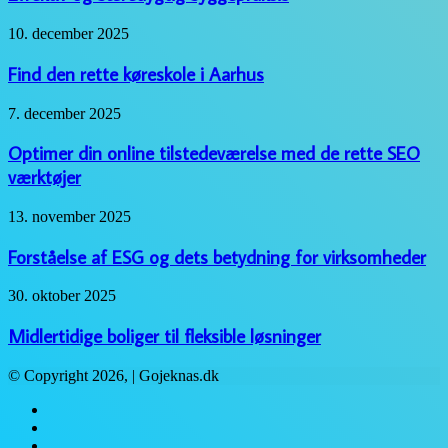
byggepraksis
Find
10. december 2025
den
rette
Find den rette køreskole i Aarhus
køreskole
i
Optimer
7. december 2025
Aarhus
din
online
Optimer din online tilstedeværelse med de rette SEO
tilstedeværelse
værktøjer
med
de
Forståelse
13. november 2025
rette
af
SEO
ESG
Forståelse af ESG og dets betydning for virksomheder
værktøjer
og
dets
Midlertidige
30. oktober 2025
betydning
boliger
for
til
Midlertidige boliger til fleksible løsninger
virksomheder
fleksible
løsninger
© Copyright 2026, | Gojeknas.dk
Facebook
Twitter
WhatsApp
Telegram
Viber
Close
Facebook
Twitter
YouTube