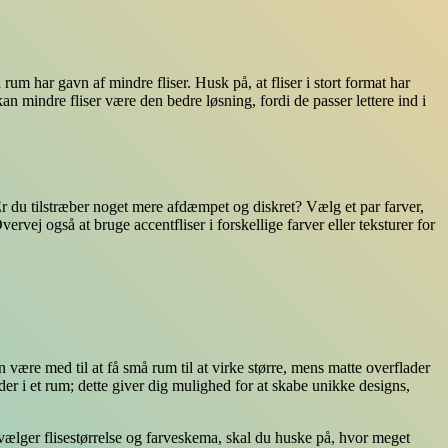
rum har gavn af mindre fliser. Husk på, at fliser i stort format har
n mindre fliser være den bedre løsning, fordi de passer lettere ind i
 Er du tilstræber noget mere afdæmpet og diskret? Vælg et par farver,
vej også at bruge accentfliser i forskellige farver eller teksturer for
 være med til at få små rum til at virke større, mens matte overflader
er i et rum; dette giver dig mulighed for at skabe unikke designs,
u vælger flisestørrelse og farveskema, skal du huske på, hvor meget