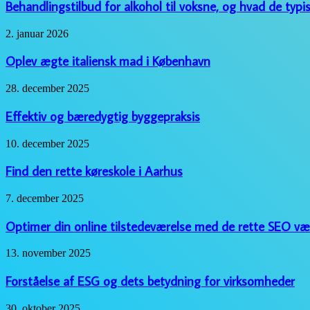
alkohol
Behandlingstilbud for alkohol til voksne, og hvad de typi
til
voksne,
Oplev
2. januar 2026
og
ægte
hvad
italiensk
Oplev ægte italiensk mad i København
de
mad
typisk
i
Effektiv
28. december 2025
indeholder
København
og
bæredygtig
Effektiv og bæredygtig byggepraksis
byggepraksis
Find
10. december 2025
den
rette
Find den rette køreskole i Aarhus
køreskole
i
Optimer
7. december 2025
Aarhus
din
online
Optimer din online tilstedeværelse med de rette SEO væ
tilstedeværelse
med
Forståelse
13. november 2025
de
af
rette
ESG
Forståelse af ESG og dets betydning for virksomheder
SEO
og
værktøjer
dets
Midlertidige
30. oktober 2025