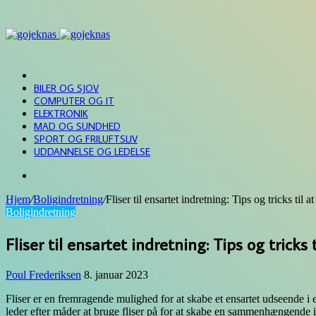
Menu
FORSIDE
BILER OG SJOV
COMPUTER OG IT
ELEKTRONIK
MAD OG SUNDHED
SPORT OG FRILUFTSLIV
UDDANNELSE OG LEDELSE
Søg
efter
Hjem
/
Boligindretning
/
Fliser til ensartet indretning: Tips og tricks t
Boligindretning
Fliser til ensartet indretning: Tips og tri
Poul Frederiksen
8. januar 2023
Fliser er en fremragende mulighed for at skabe et ensartet udseende i e
leder efter måder at bruge fliser på for at skabe en sammenhængende ind