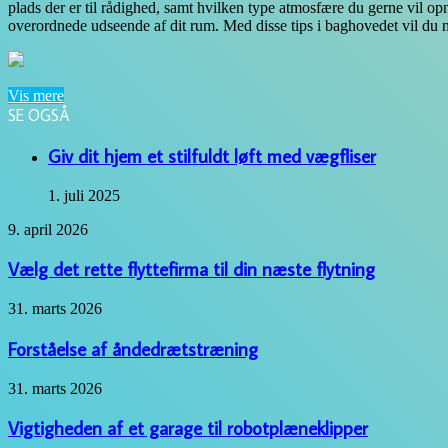
plads der er til rådighed, samt hvilken type atmosfære du gerne vil op
overordnede udseende af dit rum. Med disse tips i baghovedet vil du ne
Vis mere
SE OGSÅ
Close
Giv dit hjem et stilfuldt løft med vægfliser
1. juli 2025
Vælg
9. april 2026
det
rette
Vælg det rette flyttefirma til din næste flytning
flyttefirma
til
Forståelse
31. marts 2026
din
af
næste
åndedrætstræning
Forståelse af åndedrætstræning
flytning
Vigtigheden
31. marts 2026
af
et
Vigtigheden af et garage til robotplæneklipper
garage