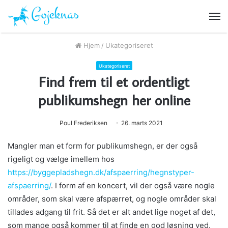
M
Hjem
/
Ukategoriseret
Ukategoriseret
Find frem til et ordentligt
publikumshegn her online
Poul Frederiksen
26. marts 2021
Mangler man et form for publikumshegn, er der også
rigeligt og vælge imellem hos
https://byggepladshegn.dk/afspaerring/hegnstyper-
afspaerring/
. I form af en koncert, vil der også være nogle
områder, som skal være afspærret, og nogle områder skal
tillades adgang til frit. Så det er alt andet lige noget af det,
som mange også kommer til at finde en god løsning ved.