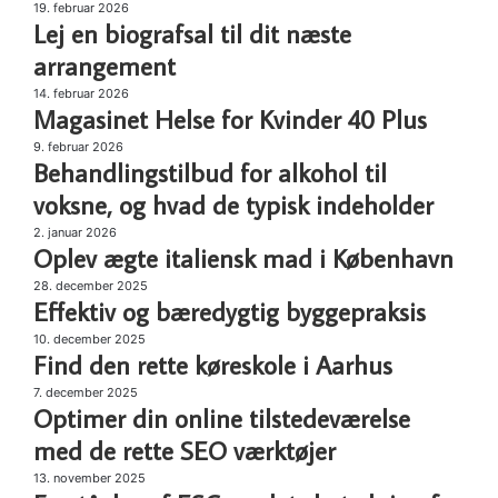
19. februar 2026
Lej
med
Lej en biografsal til dit næste
en
vortex
biografsal
arrangement
generatorer
til
14. februar 2026
Magasinet
dit
Magasinet Helse for Kvinder 40 Plus
Helse
næste
for
9. februar 2026
Behandlingstilbud
arrangement
Behandlingstilbud for alkohol til
Kvinder
for
40
alkohol
voksne, og hvad de typisk indeholder
Plus
til
2. januar 2026
Oplev
voksne,
Oplev ægte italiensk mad i København
ægte
og
italiensk
28. december 2025
Effektiv
hvad
Effektiv og bæredygtig byggepraksis
mad
og
de
i
bæredygtig
typisk
10. december 2025
Find
København
Find den rette køreskole i Aarhus
byggepraksis
indeholder
den
rette
7. december 2025
Optimer
Optimer din online tilstedeværelse
køreskole
din
i
online
med de rette SEO værktøjer
Aarhus
tilstedeværelse
13. november 2025
Forståelse
med