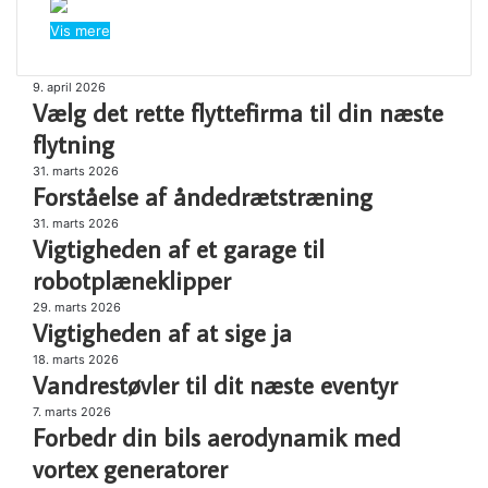
Vis mere
9. april 2026
Vælg
Vælg det rette flyttefirma til din næste
det
rette
flytning
flyttefirma
31. marts 2026
Forståelse
til
Forståelse af åndedrætstræning
af
din
åndedrætstræning
31. marts 2026
Vigtigheden
næste
Vigtigheden af et garage til
af
flytning
et
robotplæneklipper
garage
29. marts 2026
Vigtigheden
til
Vigtigheden af at sige ja
af
robotplæneklipper
at
18. marts 2026
Vandrestøvler
Vandrestøvler til dit næste eventyr
sige
til
ja
dit
7. marts 2026
Forbedr
Forbedr din bils aerodynamik med
næste
din
eventyr
bils
vortex generatorer
aerodynamik