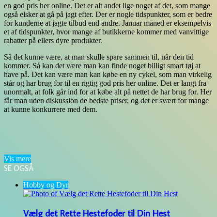
en god pris her online. Det er alt andet lige noget af det, som mange
også elsker at gå på jagt efter. Der er nogle tidspunkter, som er bedre
for kunderne at jagte tilbud end andre. Januar måned er eksempelvis
et af tidspunkter, hvor mange af butikkerne kommer med vanvittige
rabatter på ellers dyre produkter.
Så det kunne være, at man skulle spare sammen til, når den tid
kommer. Så kan det være man kan finde noget billigt smart tøj at
have på. Det kan være man kan købe en ny cykel, som man virkelig
står og har brug for til en rigtig god pris her online. Det er langt fra
unormalt, at folk går ind for at købe alt på nettet de har brug for. Her
får man uden diskussion de bedste priser, og det er svært for mange
at kunne konkurrere med dem.
Vis mere
SE OGSÅ
Close
Hobby og Dyr
Vælg det Rette Hestefoder til Din Hest