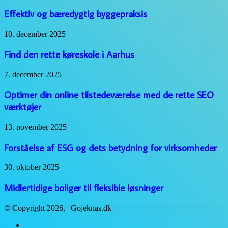
og
bæredygtig
Effektiv og bæredygtig byggepraksis
byggepraksis
Find
10. december 2025
den
rette
Find den rette køreskole i Aarhus
køreskole
i
Optimer
7. december 2025
Aarhus
din
online
Optimer din online tilstedeværelse med de rette SEO
tilstedeværelse
værktøjer
med
de
Forståelse
13. november 2025
rette
af
SEO
ESG
Forståelse af ESG og dets betydning for virksomheder
værktøjer
og
dets
Midlertidige
30. oktober 2025
betydning
boliger
for
til
Midlertidige boliger til fleksible løsninger
virksomheder
fleksible
løsninger
© Copyright 2026, | Gojeknas.dk
Facebook
Twitter
WhatsApp
Telegram
Viber
Close
Facebook