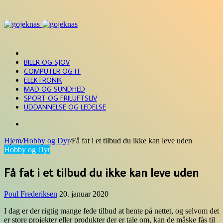
Menu
FORSIDE
BILER OG SJOV
COMPUTER OG IT
ELEKTRONIK
MAD OG SUNDHED
SPORT OG FRILUFTSLIV
UDDANNELSE OG LEDELSE
Søg
efter
Hjem
/
Hobby og Dyr
/
Få fat i et tilbud du ikke kan leve uden
Hobby og Dyr
Få fat i et tilbud du ikke kan leve uden
Poul Frederiksen
20. januar 2020
I dag er der rigtig mange fede tilbud at hente på nettet, og selvom det
er store projekter eller produkter der er tale om, kan de måske fås til