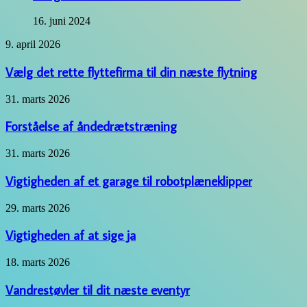
16. juni 2024
Vælg
9. april 2026
det
rette
Vælg det rette flyttefirma til din næste flytning
flyttefirma
til
Forståelse
31. marts 2026
din
af
næste
åndedrætstræning
Forståelse af åndedrætstræning
flytning
Vigtigheden
31. marts 2026
af
et
Vigtigheden af et garage til robotplæneklipper
garage
til
Vigtigheden
29. marts 2026
robotplæneklipper
af
at
Vigtigheden af at sige ja
sige
ja
Vandrestøvler
18. marts 2026
til
dit
Vandrestøvler til dit næste eventyr
næste