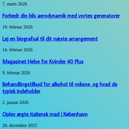
eventyr
Forbedr
7. marts 2026
din
bils
Forbedr din bils aerodynamik med vortex generatorer
aerodynamik
med
Lej
19. februar 2026
vortex
en
generatorer
biografsal
Lej en biografsal til dit næste arrangement
til
dit
Magasinet
14. februar 2026
næste
Helse
arrangement
for
Magasinet Helse for Kvinder 40 Plus
Kvinder
40
Behandlingstilbud
9. februar 2026
Plus
for
alkohol
Behandlingstilbud for alkohol til voksne, og hvad de
til
typisk indeholder
voksne,
og
Oplev
2. januar 2026
hvad
ægte
de
italiensk
Oplev ægte italiensk mad i København
typisk
mad
indeholder
i
Effektiv
28. december 2025
København