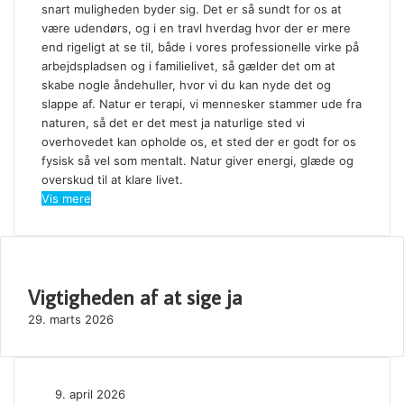
snart muligheden byder sig. Det er så sundt for os at
være udendørs, og i en travl hverdag hvor der er mere
end rigeligt at se til, både i vores professionelle virke på
arbejdspladsen og i familielivet, så gælder det om at
skabe nogle åndehuller, hvor vi du kan nyde det og
slappe af. Natur er terapi, vi mennesker stammer ude fra
naturen, så det er det mest ja naturlige sted vi
overhovedet kan opholde os, et sted der er godt for os
fysisk så vel som mentalt. Natur giver energi, glæde og
overskud til at klare livet.
Vis mere
SE OGSÅ
Vigtigheden af at sige ja
C
l
29. marts 2026
o
s
e
Vælg
9. april 2026