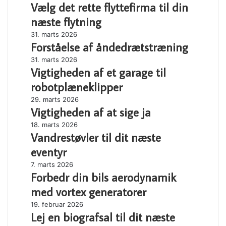
Vælg det rette flyttefirma til din
det
rette
næste flytning
flyttefirma
Forståelse
31. marts 2026
til
Forståelse af åndedrætstræning
af
din
åndedrætstræning
næste
Vigtigheden
31. marts 2026
flytning
Vigtigheden af et garage til
af
et
robotplæneklipper
garage
Vigtigheden
29. marts 2026
til
Vigtigheden af at sige ja
af
robotplæneklipper
at
Vandrestøvler
18. marts 2026
sige
Vandrestøvler til dit næste
til
ja
dit
eventyr
næste
Forbedr
7. marts 2026
eventyr
Forbedr din bils aerodynamik
din
bils
med vortex generatorer
aerodynamik
Lej
19. februar 2026
med
Lej en biografsal til dit næste
en
vortex
biografsal