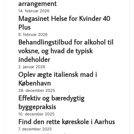
generatorer
arrangement
til
Magasinet
14. februar 2026
dit
Magasinet Helse for Kvinder 40
Helse
næste
for
arrangement
Plus
Kvinder
Behandlingstilbud
9. februar 2026
40
Behandlingstilbud for alkohol til
for
Plus
alkohol
voksne, og hvad de typisk
til
indeholder
voksne,
og
Oplev
2. januar 2026
hvad
Oplev ægte italiensk mad i
ægte
de
italiensk
København
typisk
mad
Effektiv
28. december 2025
indeholder
i
Effektiv og bæredygtig
og
København
bæredygtig
byggepraksis
byggepraksis
Find
10. december 2025
Find den rette køreskole i Aarhus
den
rette
Optimer
7. december 2025
køreskole