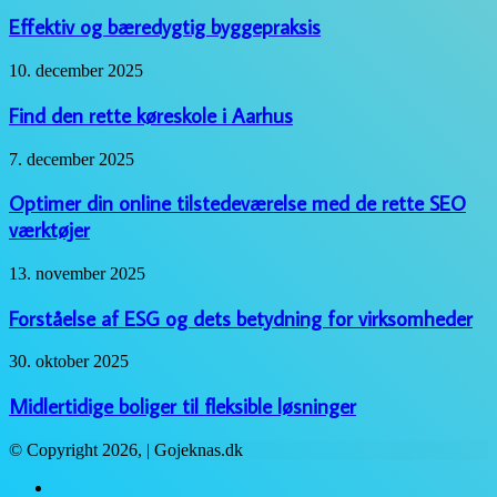
og
bæredygtig
Effektiv og bæredygtig byggepraksis
byggepraksis
Find
10. december 2025
den
rette
Find den rette køreskole i Aarhus
køreskole
i
Optimer
7. december 2025
Aarhus
din
online
Optimer din online tilstedeværelse med de rette SEO
tilstedeværelse
værktøjer
med
de
Forståelse
13. november 2025
rette
af
SEO
ESG
Forståelse af ESG og dets betydning for virksomheder
værktøjer
og
dets
Midlertidige
30. oktober 2025
betydning
boliger
for
til
Midlertidige boliger til fleksible løsninger
virksomheder
fleksible
løsninger
© Copyright 2026, | Gojeknas.dk
Facebook
Twitter
WhatsApp
Telegram
Viber
Close
Facebook