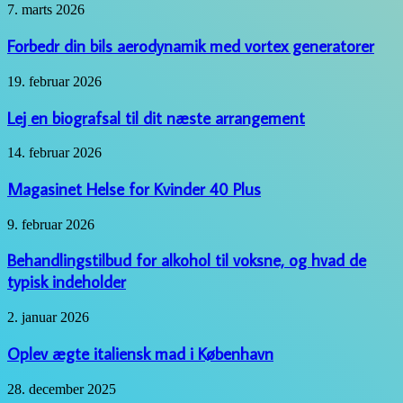
eventyr
Forbedr
7. marts 2026
din
bils
Forbedr din bils aerodynamik med vortex generatorer
aerodynamik
med
Lej
19. februar 2026
vortex
en
generatorer
biografsal
Lej en biografsal til dit næste arrangement
til
dit
Magasinet
14. februar 2026
næste
Helse
arrangement
for
Magasinet Helse for Kvinder 40 Plus
Kvinder
40
Behandlingstilbud
9. februar 2026
Plus
for
alkohol
Behandlingstilbud for alkohol til voksne, og hvad de
til
typisk indeholder
voksne,
og
Oplev
2. januar 2026
hvad
ægte
de
italiensk
Oplev ægte italiensk mad i København
typisk
mad
indeholder
i
Effektiv
28. december 2025
København