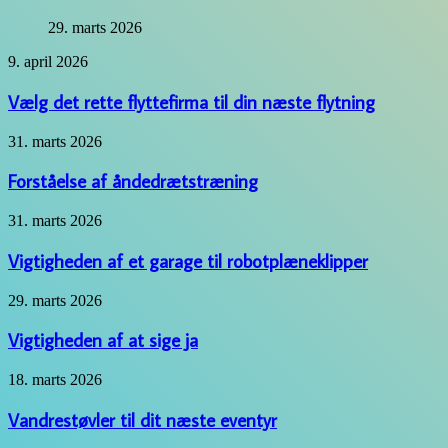
29. marts 2026
Vælg
9. april 2026
det
rette
Vælg det rette flyttefirma til din næste flytning
flyttefirma
til
Forståelse
31. marts 2026
din
af
næste
åndedrætstræning
Forståelse af åndedrætstræning
flytning
Vigtigheden
31. marts 2026
af
et
Vigtigheden af et garage til robotplæneklipper
garage
til
Vigtigheden
29. marts 2026
robotplæneklipper
af
at
Vigtigheden af at sige ja
sige
ja
Vandrestøvler
18. marts 2026
til
dit
Vandrestøvler til dit næste eventyr
næste