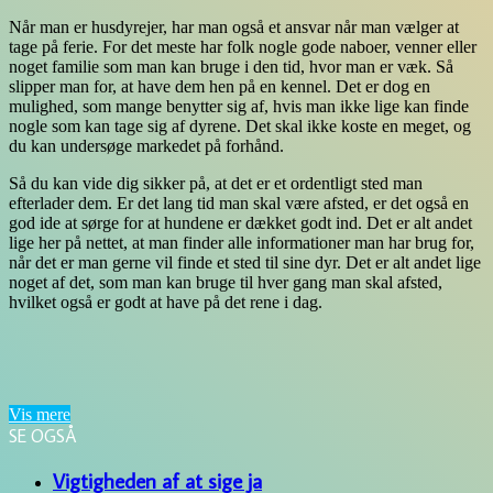
Når man er husdyrejer, har man også et ansvar når man vælger at
tage på ferie. For det meste har folk nogle gode naboer, venner eller
noget familie som man kan bruge i den tid, hvor man er væk. Så
slipper man for, at have dem hen på en kennel. Det er dog en
mulighed, som mange benytter sig af, hvis man ikke lige kan finde
nogle som kan tage sig af dyrene. Det skal ikke koste en meget, og
du kan undersøge markedet på forhånd.
Så du kan vide dig sikker på, at det er et ordentligt sted man
efterlader dem. Er det lang tid man skal være afsted, er det også en
god ide at sørge for at hundene er dækket godt ind. Det er alt andet
lige her på nettet, at man finder alle informationer man har brug for,
når det er man gerne vil finde et sted til sine dyr. Det er alt andet lige
noget af det, som man kan bruge til hver gang man skal afsted,
hvilket også er godt at have på det rene i dag.
Vis mere
SE OGSÅ
Close
Vigtigheden af at sige ja