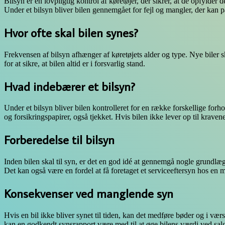
Bilsyn er en lovpligtig kontrol af køretøjer, der sikrer, at de opfylde
Under et bilsyn bliver bilen gennemgået for fejl og mangler, der kan p
Hvor ofte skal bilen synes?
Frekvensen af bilsyn afhænger af køretøjets alder og type. Nye biler skal
for at sikre, at bilen altid er i forsvarlig stand.
Hvad indebærer et bilsyn?
Under et bilsyn bliver bilen kontrolleret for en række forskellige forh
og forsikringspapirer, også tjekket. Hvis bilen ikke lever op til krave
Forberedelse til bilsyn
Inden bilen skal til syn, er det en god idé at gennemgå nogle grundl
Det kan også være en fordel at få foretaget et serviceeftersyn hos en mek
Konsekvenser ved manglende syn
Hvis en bil ikke bliver synet til tiden, kan det medføre bøder og i væ
kan en godkendt synsrapport være med til at øge bilens værdi ved sal