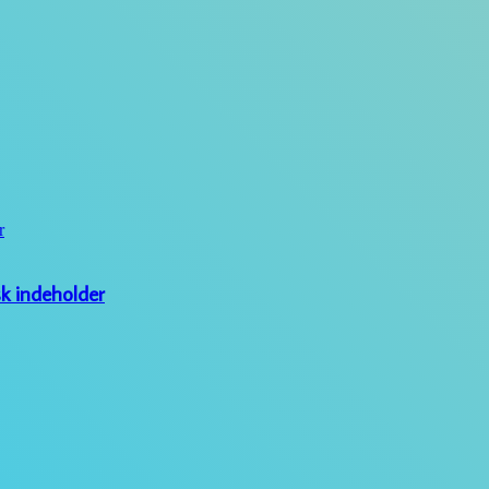
r
sk indeholder