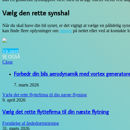
Vælg den rette synshal
Når du skal have din bil synet, er det vigtigt at vælge en pålidelig sy
kan finde flere oplysninger om
omsyn
på nettet eller ved at kontakte l
Vis mere
SE OGSÅ
Close
Forbedr din bils aerodynamik med vortex generatore
7. marts 2026
Vælg det rette flyttefirma til din næste flytning
9. april 2026
Vælg det rette flyttefirma til din næste flytning
Forståelse af åndedrætstræning
31. marts 2026