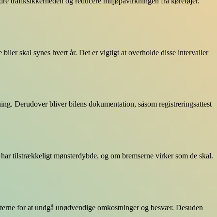
edre trafiksikkerheden og reducere miljøpåvirkningen fra køretøjer.
biler skal synes hvert år. Det er vigtigt at overholde disse intervaller
dning. Derudover bliver bilens dokumentation, såsom registreringsattest
 har tilstrækkeligt mønsterdybde, og om bremserne virker som de skal.
nsfristerne for at undgå unødvendige omkostninger og besvær. Desuden