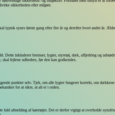
r de nødvendige sikkerheds- og miljøkrav. Formålet med bilsyn er at forb
åvirke sikkerheden eller miljøet.
 typisk synes første gang efter fire år og derefter hvert andet år. Ældre 
old. Dette inkluderer bremser, lygter, styretøj, dæk, affjedring og udstø
ne, skal fejlene udbedres, før den kan godkendes.
æggende punkter selv. Tjek, om alle lygter fungerer korrekt, om dækkene
aniker for at sikre, at alt er i orden.
rste fald afmelding af køretøjet. Det er derfor vigtigt at overholde sy
g.