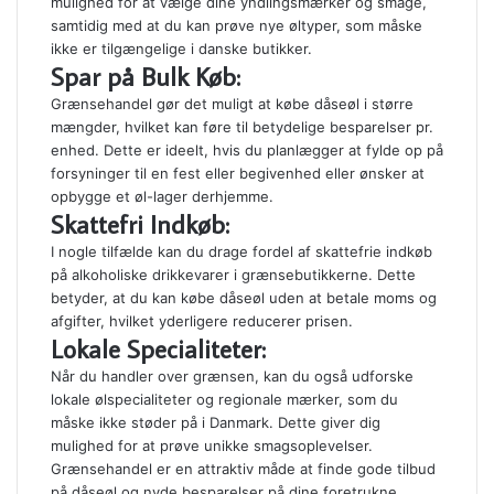
mulighed for at vælge dine yndlingsmærker og smage,
samtidig med at du kan prøve nye øltyper, som måske
ikke er tilgængelige i danske butikker.
Spar på Bulk Køb:
Grænsehandel gør det muligt at købe dåseøl i større
mængder, hvilket kan føre til betydelige besparelser pr.
enhed. Dette er ideelt, hvis du planlægger at fylde op på
forsyninger til en fest eller begivenhed eller ønsker at
opbygge et øl-lager derhjemme.
Skattefri Indkøb:
I nogle tilfælde kan du drage fordel af skattefrie indkøb
på alkoholiske drikkevarer i grænsebutikkerne. Dette
betyder, at du kan købe dåseøl uden at betale moms og
afgifter, hvilket yderligere reducerer prisen.
Lokale Specialiteter:
Når du handler over grænsen, kan du også udforske
lokale ølspecialiteter og regionale mærker, som du
måske ikke støder på i Danmark. Dette giver dig
mulighed for at prøve unikke smagsoplevelser.
Grænsehandel er en attraktiv måde at finde gode tilbud
på dåseøl og nyde besparelser på dine foretrukne