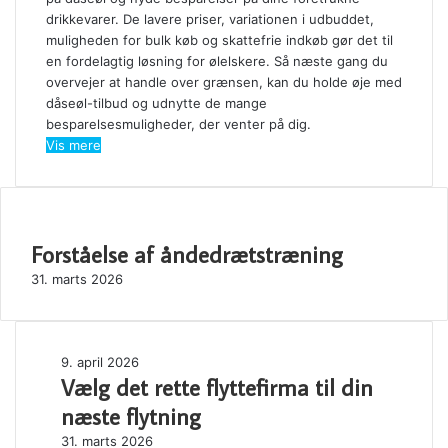
drikkevarer. De lavere priser, variationen i udbuddet,
muligheden for bulk køb og skattefrie indkøb gør det til
en fordelagtig løsning for ølelskere. Så næste gang du
overvejer at handle over grænsen, kan du holde øje med
dåseøl-tilbud og udnytte de mange
besparelsesmuligheder, der venter på dig.
Vis mere
SE OGSÅ
Forståelse af åndedrætstræning
Close
31. marts 2026
Vælg
9. april 2026
Vælg det rette flyttefirma til din
det
rette
næste flytning
flyttefirma
Forståelse
31. marts 2026
til