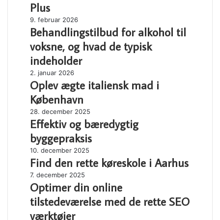
for
arrangement
Plus
Kvinder
Behandlingstilbud
9. februar 2026
40
Behandlingstilbud for alkohol til
for
Plus
alkohol
voksne, og hvad de typisk
til
indeholder
voksne,
og
Oplev
2. januar 2026
hvad
Oplev ægte italiensk mad i
ægte
de
italiensk
København
typisk
mad
Effektiv
28. december 2025
indeholder
i
Effektiv og bæredygtig
og
København
bæredygtig
byggepraksis
byggepraksis
Find
10. december 2025
Find den rette køreskole i Aarhus
den
rette
Optimer
7. december 2025
køreskole
Optimer din online
din
i
online
tilstedeværelse med de rette SEO
Aarhus
tilstedeværelse
værktøjer
med