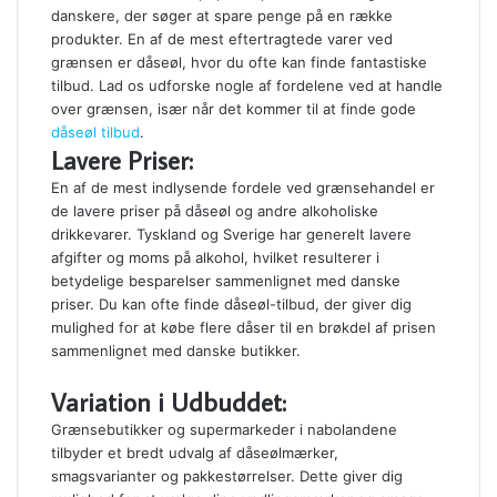
danskere, der søger at spare penge på en række
produkter. En af de mest eftertragtede varer ved
grænsen er dåseøl, hvor du ofte kan finde fantastiske
tilbud. Lad os udforske nogle af fordelene ved at handle
over grænsen, især når det kommer til at finde gode
dåseøl tilbud
.
Lavere Priser:
En af de mest indlysende fordele ved grænsehandel er
de lavere priser på dåseøl og andre alkoholiske
drikkevarer. Tyskland og Sverige har generelt lavere
afgifter og moms på alkohol, hvilket resulterer i
betydelige besparelser sammenlignet med danske
priser. Du kan ofte finde dåseøl-tilbud, der giver dig
mulighed for at købe flere dåser til en brøkdel af prisen
sammenlignet med danske butikker.
Variation i Udbuddet:
Grænsebutikker og supermarkeder i nabolandene
tilbyder et bredt udvalg af dåseølmærker,
smagsvarianter og pakkestørrelser. Dette giver dig