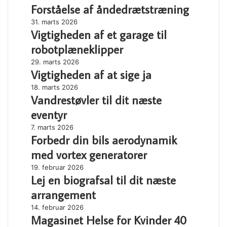
Forståelse af åndedrætstræning
af
din
åndedrætstræning
næste
Vigtigheden
31. marts 2026
flytning
Vigtigheden af et garage til
af
et
robotplæneklipper
garage
Vigtigheden
29. marts 2026
til
Vigtigheden af at sige ja
af
robotplæneklipper
at
Vandrestøvler
18. marts 2026
sige
Vandrestøvler til dit næste
til
ja
dit
eventyr
næste
Forbedr
7. marts 2026
eventyr
Forbedr din bils aerodynamik
din
bils
med vortex generatorer
aerodynamik
Lej
19. februar 2026
med
Lej en biografsal til dit næste
en
vortex
biografsal
generatorer
arrangement
til
Magasinet
14. februar 2026
dit
Magasinet Helse for Kvinder 40
Helse
næste