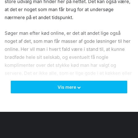
store udvalg man finder her på nettet. Det kan også være,
at det er noget som man får brug for at undersøge
nærmere på et andet tidspunkt.
Søger man efter kød online, er det alt andet lige også
noget af det, som man får masser af gode løsninger til her
online. Her vil man i hvert fald være i stand til, at kunne
brødføde hele sit selskab, og eventuelt få nogle
komplimenter over det stykke kød man har valgt og
servere. Det er ikke alle, som er lige gode i et køkken eller
har tiden til at stå og forberede et festmåltid til ens gæster.
Vis mere
Så for at oplevelsen også bliver god for alle, er det bedst at
få lavet noget professionelt.
Vandrestøvler
Forbedr
til
din