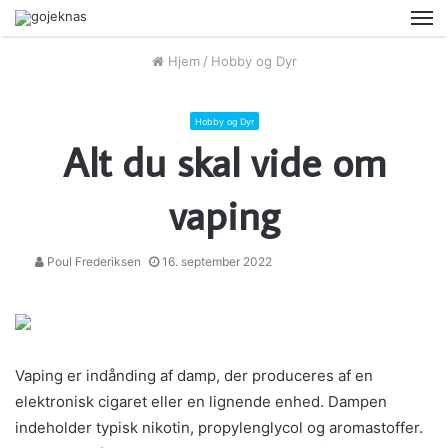
M
Hjem
/
Hobby og Dyr
Hobby og Dyr
Alt du skal vide om
vaping
Poul Frederiksen
16. september 2022
Vaping er indånding af damp, der produceres af en
elektronisk cigaret eller en lignende enhed. Dampen
indeholder typisk nikotin, propylenglycol og aromastoffer.