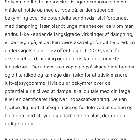
Selv om de fleste mennesker bruger dampning som en
måde at holde op med at ryge på, er der stigende
bekymring over de potentielle sundhedsrisici forbundet
med dampning, især blandt unge mennesker. selv om man
endnu ikke kender de langsigtede virkninger af dampning,
er der tegn på, at det kan være skadeligt for dit helbred. En
undersøgelse, der blev offentliggjort i 2019, viste for
eksempel, at dampning øger din risiko for at udvikle
lungekræft. Derudover kan vaping også skade dine tænder
og dit tandkød og kan øge din risiko for at udvikle andre
luftvejssygdomme. Hvis du er bekymret over de
potentielle risici ved at dampe, skal du tale med din læge
eller en certificeret rådgiver i tobaksafvænning. De kan
hjælpe dig med at afveje risici og fordele ved at dampe og
holde op med at ryge og udarbejde en plan, der er den
rigtige for dig.
Engangsvape penne er et populært valg for rygere, der